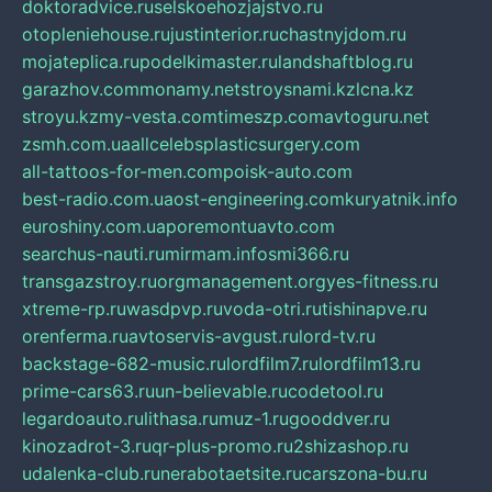
doktoradvice.ru
selskoehozjajstvo.ru
otopleniehouse.ru
justinterior.ru
chastnyjdom.ru
mojateplica.ru
podelkimaster.ru
landshaftblog.ru
garazhov.com
monamy.net
stroysnami.kz
lcna.kz
stroyu.kz
my-vesta.com
timeszp.com
avtoguru.net
zsmh.com.ua
allcelebsplasticsurgery.com
all-tattoos-for-men.com
poisk-auto.com
best-radio.com.ua
ost-engineering.com
kuryatnik.info
euroshiny.com.ua
poremontuavto.com
searchus-nauti.ru
mirmam.info
smi366.ru
transgazstroy.ru
orgmanagement.org
yes-fitness.ru
xtreme-rp.ru
wasdpvp.ru
voda-otri.ru
tishinapve.ru
orenferma.ru
avtoservis-avgust.ru
lord-tv.ru
backstage-682-music.ru
lordfilm7.ru
lordfilm13.ru
prime-cars63.ru
un-believable.ru
codetool.ru
legardoauto.ru
lithasa.ru
muz-1.ru
gooddver.ru
kinozadrot-3.ru
qr-plus-promo.ru
2shizashop.ru
udalenka-club.ru
nerabotaetsite.ru
carszona-bu.ru