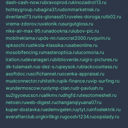
dash-cash-now.ru
bravoprod.ru
kinozadrot13.ru
hotteygroup.ru
bagira31.ru
dommarketnsk.ru
dveriland73.ru
nis-glonass51.ru
veles-doroga.ru
tb02.ru
vrema-zdorov.ru
velonik.ru
surgutgloss.ru
nike-air-max-95.ru
nadookna.ru
lubov-pic.ru
mobilreklama.ru
pds-nn.ru
socrat2000.ru
vgurin.ru
spksochi.ru
shkola-klassika.ru
sabeonline.ru
mosoblfencing.ru
masteroptica.ru
lucomoria.ru
iration.ru
devanagari.ru
biblioverde.ru
igro-pictures.ru
dk-tulamash.ru
s-dez-s.ru
peysok.ru
blackcountess.ru
asoftdoc.ru
scifichannel.ru
ocenka-appraisal.ru
mudconnector.ru
hitstih.ru
pik-finance.ru
vip-surfing.ru
wundermoscow.ru
olymp-clan.ru
dr-pavlush.ru
su2lgyoeucscn.ru
allkmv.ru
dhgfd.ru
tesotomeshell.ru
netoen.ru
web-digest.ru
changanqiyuana07.ru
kuper-dostavka.ru
edemvgelen.ru
ytyt.ru
infoelektrik.ru
everafterclub.org
kirillkgr.ru
goodv1234.ru
oopslady.ru