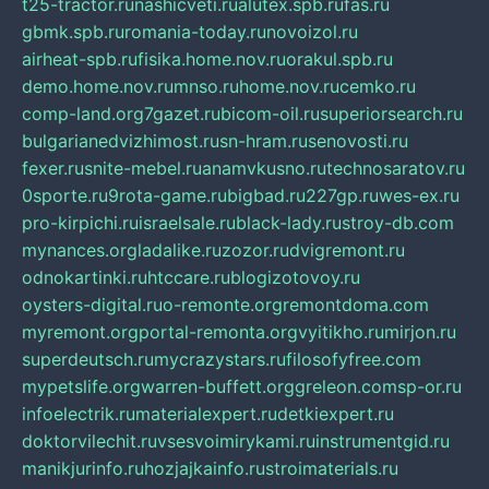
t25-tractor.ru
nashicveti.ru
alutex.spb.ru
fas.ru
gbmk.spb.ru
romania-today.ru
novoizol.ru
airheat-spb.ru
fisika.home.nov.ru
orakul.spb.ru
demo.home.nov.ru
mnso.ru
home.nov.ru
cemko.ru
comp-land.org
7gazet.ru
bicom-oil.ru
superiorsearch.ru
bulgarianedvizhimost.ru
sn-hram.ru
senovosti.ru
fexer.ru
snite-mebel.ru
anamvkusno.ru
technosaratov.ru
0sporte.ru
9rota-game.ru
bigbad.ru
227gp.ru
wes-ex.ru
pro-kirpichi.ru
israelsale.ru
black-lady.ru
stroy-db.com
mynances.org
ladalike.ru
zozor.ru
dvigremont.ru
odnokartinki.ru
htccare.ru
blogizotovoy.ru
oysters-digital.ru
o-remonte.org
remontdoma.com
myremont.org
portal-remonta.org
vyitikho.ru
mirjon.ru
superdeutsch.ru
mycrazystars.ru
filosofyfree.com
mypetslife.org
warren-buffett.org
greleon.com
sp-or.ru
infoelectrik.ru
materialexpert.ru
detkiexpert.ru
doktorvilechit.ru
vsesvoimirykami.ru
instrumentgid.ru
manikjurinfo.ru
hozjajkainfo.ru
stroimaterials.ru