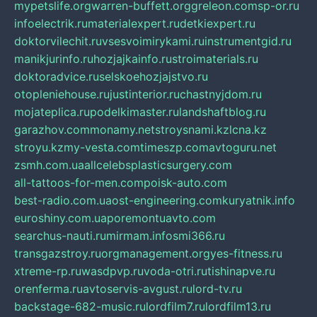
mypetslife.org
warren-buffett.org
greleon.com
sp-or.ru
infoelectrik.ru
materialexpert.ru
detkiexpert.ru
doktorvilechit.ru
vsesvoimirykami.ru
instrumentgid.ru
manikjurinfo.ru
hozjajkainfo.ru
stroimaterials.ru
doktoradvice.ru
selskoehozjajstvo.ru
otopleniehouse.ru
justinterior.ru
chastnyjdom.ru
mojateplica.ru
podelkimaster.ru
landshaftblog.ru
garazhov.com
monamy.net
stroysnami.kz
lcna.kz
stroyu.kz
my-vesta.com
timeszp.com
avtoguru.net
zsmh.com.ua
allcelebsplasticsurgery.com
all-tattoos-for-men.com
poisk-auto.com
best-radio.com.ua
ost-engineering.com
kuryatnik.info
euroshiny.com.ua
poremontuavto.com
searchus-nauti.ru
mirmam.info
smi366.ru
transgazstroy.ru
orgmanagement.org
yes-fitness.ru
xtreme-rp.ru
wasdpvp.ru
voda-otri.ru
tishinapve.ru
orenferma.ru
avtoservis-avgust.ru
lord-tv.ru
backstage-682-music.ru
lordfilm7.ru
lordfilm13.ru