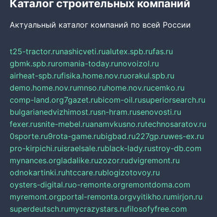
Каталог строительных компаний
Актуальный каталог компаний по всей России
t25-tractor.ru
nashicveti.ru
alutex.spb.ru
fas.ru
gbmk.spb.ru
romania-today.ru
novoizol.ru
airheat-spb.ru
fisika.home.nov.ru
orakul.spb.ru
demo.home.nov.ru
mnso.ru
home.nov.ru
cemko.ru
comp-land.org
7gazet.ru
bicom-oil.ru
superiorsearch.ru
bulgarianedvizhimost.ru
sn-hram.ru
senovosti.ru
fexer.ru
snite-mebel.ru
anamvkusno.ru
technosaratov.ru
0sporte.ru
9rota-game.ru
bigbad.ru
227gp.ru
wes-ex.ru
pro-kirpichi.ru
israelsale.ru
black-lady.ru
stroy-db.com
mynances.org
ladalike.ru
zozor.ru
dvigremont.ru
odnokartinki.ru
htccare.ru
blogizotovoy.ru
oysters-digital.ru
o-remonte.org
remontdoma.com
myremont.org
portal-remonta.org
vyitikho.ru
mirjon.ru
superdeutsch.ru
mycrazystars.ru
filosofyfree.com