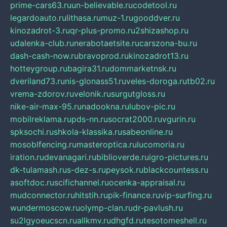
prime-cars63.ru
un-believable.ru
codetool.ru
legardoauto.ru
lithasa.ru
muz-1.ru
gooddver.ru
kinozadrot-3.ru
qr-plus-promo.ru
2shizashop.ru
udalenka-club.ru
nerabotaetsite.ru
carszona-bu.ru
dash-cash-now.ru
bravoprod.ru
kinozadrot13.ru
hotteygroup.ru
bagira31.ru
dommarketnsk.ru
dveriland73.ru
nis-glonass51.ru
veles-doroga.ru
tb02.ru
vrema-zdorov.ru
velonik.ru
surgutgloss.ru
nike-air-max-95.ru
nadookna.ru
lubov-pic.ru
mobilreklama.ru
pds-nn.ru
socrat2000.ru
vgurin.ru
spksochi.ru
shkola-klassika.ru
sabeonline.ru
mosoblfencing.ru
masteroptica.ru
lucomoria.ru
iration.ru
devanagari.ru
biblioverde.ru
igro-pictures.ru
dk-tulamash.ru
s-dez-s.ru
peysok.ru
blackcountess.ru
asoftdoc.ru
scifichannel.ru
ocenka-appraisal.ru
mudconnector.ru
hitstih.ru
pik-finance.ru
vip-surfing.ru
wundermoscow.ru
olymp-clan.ru
dr-pavlush.ru
su2lgyoeucscn.ru
allkmv.ru
dhgfd.ru
tesotomeshell.ru