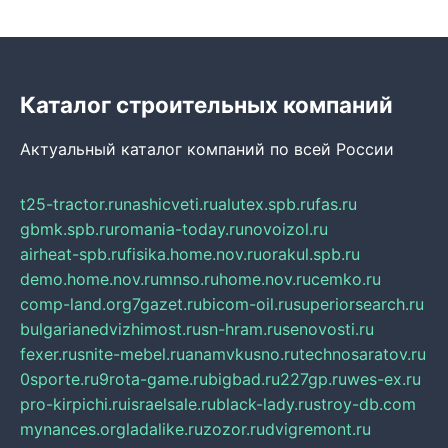
Каталог строительных компаний
Актуальный каталог компаний по всей России
t25-tractor.ru
nashicveti.ru
alutex.spb.ru
fas.ru
gbmk.spb.ru
romania-today.ru
novoizol.ru
airheat-spb.ru
fisika.home.nov.ru
orakul.spb.ru
demo.home.nov.ru
mnso.ru
home.nov.ru
cemko.ru
comp-land.org
7gazet.ru
bicom-oil.ru
superiorsearch.ru
bulgarianedvizhimost.ru
sn-hram.ru
senovosti.ru
fexer.ru
snite-mebel.ru
anamvkusno.ru
technosaratov.ru
0sporte.ru
9rota-game.ru
bigbad.ru
227gp.ru
wes-ex.ru
pro-kirpichi.ru
israelsale.ru
black-lady.ru
stroy-db.com
mynances.org
ladalike.ru
zozor.ru
dvigremont.ru