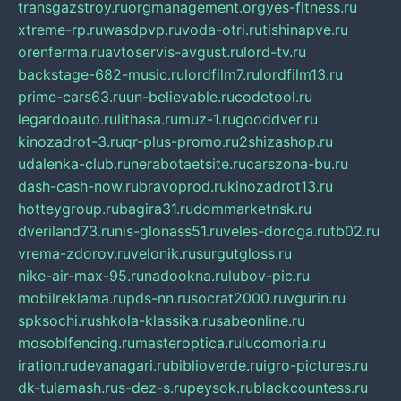
transgazstroy.ru
orgmanagement.org
yes-fitness.ru
xtreme-rp.ru
wasdpvp.ru
voda-otri.ru
tishinapve.ru
orenferma.ru
avtoservis-avgust.ru
lord-tv.ru
backstage-682-music.ru
lordfilm7.ru
lordfilm13.ru
prime-cars63.ru
un-believable.ru
codetool.ru
legardoauto.ru
lithasa.ru
muz-1.ru
gooddver.ru
kinozadrot-3.ru
qr-plus-promo.ru
2shizashop.ru
udalenka-club.ru
nerabotaetsite.ru
carszona-bu.ru
dash-cash-now.ru
bravoprod.ru
kinozadrot13.ru
hotteygroup.ru
bagira31.ru
dommarketnsk.ru
dveriland73.ru
nis-glonass51.ru
veles-doroga.ru
tb02.ru
vrema-zdorov.ru
velonik.ru
surgutgloss.ru
nike-air-max-95.ru
nadookna.ru
lubov-pic.ru
mobilreklama.ru
pds-nn.ru
socrat2000.ru
vgurin.ru
spksochi.ru
shkola-klassika.ru
sabeonline.ru
mosoblfencing.ru
masteroptica.ru
lucomoria.ru
iration.ru
devanagari.ru
biblioverde.ru
igro-pictures.ru
dk-tulamash.ru
s-dez-s.ru
peysok.ru
blackcountess.ru