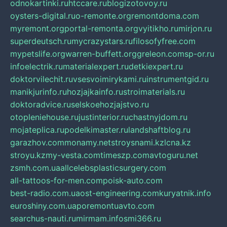
odnokartinki.ru
htccare.ru
blogizotovoy.ru
oysters-digital.ru
o-remonte.org
remontdoma.com
myremont.org
portal-remonta.org
vyitikho.ru
mirjon.ru
superdeutsch.ru
mycrazystars.ru
filosofyfree.com
mypetslife.org
warren-buffett.org
greleon.com
sp-or.ru
infoelectrik.ru
materialexpert.ru
detkiexpert.ru
doktorvilechit.ru
vsesvoimirykami.ru
instrumentgid.ru
manikjurinfo.ru
hozjajkainfo.ru
stroimaterials.ru
doktoradvice.ru
selskoehozjajstvo.ru
otopleniehouse.ru
justinterior.ru
chastnyjdom.ru
mojateplica.ru
podelkimaster.ru
landshaftblog.ru
garazhov.com
monamy.net
stroysnami.kz
lcna.kz
stroyu.kz
my-vesta.com
timeszp.com
avtoguru.net
zsmh.com.ua
allcelebsplasticsurgery.com
all-tattoos-for-men.com
poisk-auto.com
best-radio.com.ua
ost-engineering.com
kuryatnik.info
euroshiny.com.ua
poremontuavto.com
searchus-nauti.ru
mirmam.info
smi366.ru