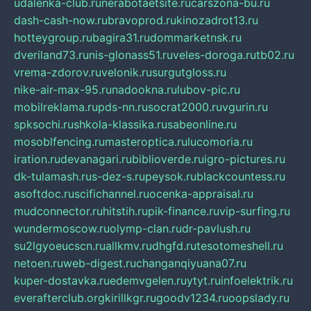
udalenka-club.ru
nerabotaetsite.ru
carszona-bu.ru
dash-cash-now.ru
bravoprod.ru
kinozadrot13.ru
hotteygroup.ru
bagira31.ru
dommarketnsk.ru
dveriland73.ru
nis-glonass51.ru
veles-doroga.ru
tb02.ru
vrema-zdorov.ru
velonik.ru
surgutgloss.ru
nike-air-max-95.ru
nadookna.ru
lubov-pic.ru
mobilreklama.ru
pds-nn.ru
socrat2000.ru
vgurin.ru
spksochi.ru
shkola-klassika.ru
sabeonline.ru
mosoblfencing.ru
masteroptica.ru
lucomoria.ru
iration.ru
devanagari.ru
biblioverde.ru
igro-pictures.ru
dk-tulamash.ru
s-dez-s.ru
peysok.ru
blackcountess.ru
asoftdoc.ru
scifichannel.ru
ocenka-appraisal.ru
mudconnector.ru
hitstih.ru
pik-finance.ru
vip-surfing.ru
wundermoscow.ru
olymp-clan.ru
dr-pavlush.ru
su2lgyoeucscn.ru
allkmv.ru
dhgfd.ru
tesotomeshell.ru
netoen.ru
web-digest.ru
changanqiyuana07.ru
kuper-dostavka.ru
edemvgelen.ru
ytyt.ru
infoelektrik.ru
everafterclub.org
kirillkgr.ru
goodv1234.ru
oopslady.ru