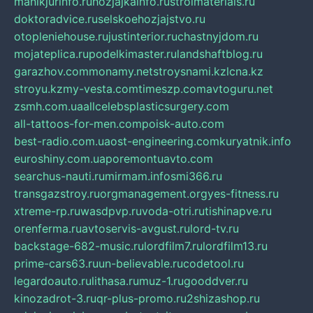
manikjurinfo.ru
hozjajkainfo.ru
stroimaterials.ru
doktoradvice.ru
selskoehozjajstvo.ru
otopleniehouse.ru
justinterior.ru
chastnyjdom.ru
mojateplica.ru
podelkimaster.ru
landshaftblog.ru
garazhov.com
monamy.net
stroysnami.kz
lcna.kz
stroyu.kz
my-vesta.com
timeszp.com
avtoguru.net
zsmh.com.ua
allcelebsplasticsurgery.com
all-tattoos-for-men.com
poisk-auto.com
best-radio.com.ua
ost-engineering.com
kuryatnik.info
euroshiny.com.ua
poremontuavto.com
searchus-nauti.ru
mirmam.info
smi366.ru
transgazstroy.ru
orgmanagement.org
yes-fitness.ru
xtreme-rp.ru
wasdpvp.ru
voda-otri.ru
tishinapve.ru
orenferma.ru
avtoservis-avgust.ru
lord-tv.ru
backstage-682-music.ru
lordfilm7.ru
lordfilm13.ru
prime-cars63.ru
un-believable.ru
codetool.ru
legardoauto.ru
lithasa.ru
muz-1.ru
gooddver.ru
kinozadrot-3.ru
qr-plus-promo.ru
2shizashop.ru