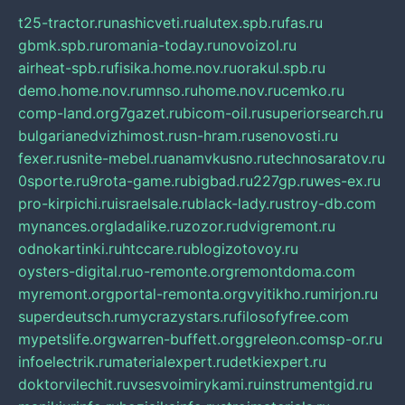
t25-tractor.ru
nashicveti.ru
alutex.spb.ru
fas.ru
gbmk.spb.ru
romania-today.ru
novoizol.ru
airheat-spb.ru
fisika.home.nov.ru
orakul.spb.ru
demo.home.nov.ru
mnso.ru
home.nov.ru
cemko.ru
comp-land.org
7gazet.ru
bicom-oil.ru
superiorsearch.ru
bulgarianedvizhimost.ru
sn-hram.ru
senovosti.ru
fexer.ru
snite-mebel.ru
anamvkusno.ru
technosaratov.ru
0sporte.ru
9rota-game.ru
bigbad.ru
227gp.ru
wes-ex.ru
pro-kirpichi.ru
israelsale.ru
black-lady.ru
stroy-db.com
mynances.org
ladalike.ru
zozor.ru
dvigremont.ru
odnokartinki.ru
htccare.ru
blogizotovoy.ru
oysters-digital.ru
o-remonte.org
remontdoma.com
myremont.org
portal-remonta.org
vyitikho.ru
mirjon.ru
superdeutsch.ru
mycrazystars.ru
filosofyfree.com
mypetslife.org
warren-buffett.org
greleon.com
sp-or.ru
infoelectrik.ru
materialexpert.ru
detkiexpert.ru
doktorvilechit.ru
vsesvoimirykami.ru
instrumentgid.ru