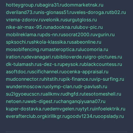
hotteygroup.ru
bagira31.ru
dommarketnsk.ru
dveriland73.ru
nis-glonass51.ru
veles-doroga.ru
tb02.ru
vrema-zdorov.ru
velonik.ru
surgutgloss.ru
nike-air-max-95.ru
nadookna.ru
lubov-pic.ru
mobilreklama.ru
pds-nn.ru
socrat2000.ru
vgurin.ru
spksochi.ru
shkola-klassika.ru
sabeonline.ru
mosoblfencing.ru
masteroptica.ru
lucomoria.ru
iration.ru
devanagari.ru
biblioverde.ru
igro-pictures.ru
dk-tulamash.ru
s-dez-s.ru
peysok.ru
blackcountess.ru
asoftdoc.ru
scifichannel.ru
ocenka-appraisal.ru
mudconnector.ru
hitstih.ru
pik-finance.ru
vip-surfing.ru
wundermoscow.ru
olymp-clan.ru
dr-pavlush.ru
su2lgyoeucscn.ru
allkmv.ru
dhgfd.ru
tesotomeshell.ru
netoen.ru
web-digest.ru
changanqiyuana07.ru
kuper-dostavka.ru
edemvgelen.ru
ytyt.ru
infoelektrik.ru
everafterclub.org
kirillkgr.ru
goodv1234.ru
oopslady.ru