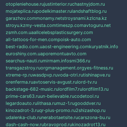
otopleniehouse.ru
justinterior.ru
chastnyjdom.ru
mojateplica.ru
podelkimaster.ru
landshaftblog.ru
garazhov.com
monamy.net
stroysnami.kz
lcna.kz
stroyu.kz
my-vesta.com
timeszp.com
avtoguru.net
zsmh.com.ua
allcelebsplasticsurgery.com
all-tattoos-for-men.com
poisk-auto.com
best-radio.com.ua
ost-engineering.com
kuryatnik.info
euroshiny.com.ua
poremontuavto.com
searchus-nauti.ru
mirmam.info
smi366.ru
transgazstroy.ru
orgmanagement.org
yes-fitness.ru
xtreme-rp.ru
wasdpvp.ru
voda-otri.ru
tishinapve.ru
orenferma.ru
avtoservis-avgust.ru
lord-tv.ru
backstage-682-music.ru
lordfilm7.ru
lordfilm13.ru
prime-cars63.ru
un-believable.ru
codetool.ru
legardoauto.ru
lithasa.ru
muz-1.ru
gooddver.ru
kinozadrot-3.ru
qr-plus-promo.ru
2shizashop.ru
udalenka-club.ru
nerabotaetsite.ru
carszona-bu.ru
dash-cash-now.ru
bravoprod.ru
kinozadrot13.ru