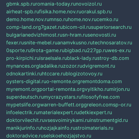
gbmk.spb.ru
romania-today.ru
novoizol.ru
airheat-spb.ru
fisika.home.nov.ru
orakul.spb.ru
demo.home.nov.ru
mnso.ru
home.nov.ru
cemko.ru
comp-land.org
7gazet.ru
bicom-oil.ru
superiorsearch.ru
bulgarianedvizhimost.ru
sn-hram.ru
senovosti.ru
fexer.ru
snite-mebel.ru
anamvkusno.ru
technosaratov.ru
0sporte.ru
9rota-game.ru
bigbad.ru
227gp.ru
wes-ex.ru
pro-kirpichi.ru
israelsale.ru
black-lady.ru
stroy-db.com
mynances.org
ladalike.ru
zozor.ru
dvigremont.ru
odnokartinki.ru
htccare.ru
blogizotovoy.ru
oysters-digital.ru
o-remonte.org
remontdoma.com
myremont.org
portal-remonta.org
vyitikho.ru
mirjon.ru
superdeutsch.ru
mycrazystars.ru
filosofyfree.com
mypetslife.org
warren-buffett.org
greleon.com
sp-or.ru
infoelectrik.ru
materialexpert.ru
detkiexpert.ru
doktorvilechit.ru
vsesvoimirykami.ru
instrumentgid.ru
manikjurinfo.ru
hozjajkainfo.ru
stroimaterials.ru
doktoradvice.ru
selskoehozjajstvo.ru