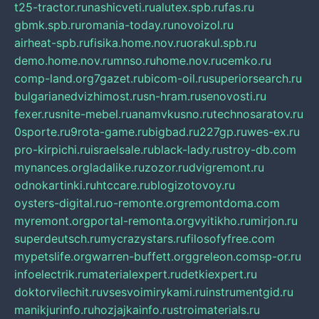
t25-tractor.ru
nashicveti.ru
alutex.spb.ru
fas.ru
gbmk.spb.ru
romania-today.ru
novoizol.ru
airheat-spb.ru
fisika.home.nov.ru
orakul.spb.ru
demo.home.nov.ru
mnso.ru
home.nov.ru
cemko.ru
comp-land.org
7gazet.ru
bicom-oil.ru
superiorsearch.ru
bulgarianedvizhimost.ru
sn-hram.ru
senovosti.ru
fexer.ru
snite-mebel.ru
anamvkusno.ru
technosaratov.ru
0sporte.ru
9rota-game.ru
bigbad.ru
227gp.ru
wes-ex.ru
pro-kirpichi.ru
israelsale.ru
black-lady.ru
stroy-db.com
mynances.org
ladalike.ru
zozor.ru
dvigremont.ru
odnokartinki.ru
htccare.ru
blogizotovoy.ru
oysters-digital.ru
o-remonte.org
remontdoma.com
myremont.org
portal-remonta.org
vyitikho.ru
mirjon.ru
superdeutsch.ru
mycrazystars.ru
filosofyfree.com
mypetslife.org
warren-buffett.org
greleon.com
sp-or.ru
infoelectrik.ru
materialexpert.ru
detkiexpert.ru
doktorvilechit.ru
vsesvoimirykami.ru
instrumentgid.ru
manikjurinfo.ru
hozjajkainfo.ru
stroimaterials.ru