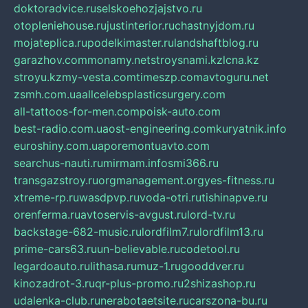
doktoradvice.ru
selskoehozjajstvo.ru
otopleniehouse.ru
justinterior.ru
chastnyjdom.ru
mojateplica.ru
podelkimaster.ru
landshaftblog.ru
garazhov.com
monamy.net
stroysnami.kz
lcna.kz
stroyu.kz
my-vesta.com
timeszp.com
avtoguru.net
zsmh.com.ua
allcelebsplasticsurgery.com
all-tattoos-for-men.com
poisk-auto.com
best-radio.com.ua
ost-engineering.com
kuryatnik.info
euroshiny.com.ua
poremontuavto.com
searchus-nauti.ru
mirmam.info
smi366.ru
transgazstroy.ru
orgmanagement.org
yes-fitness.ru
xtreme-rp.ru
wasdpvp.ru
voda-otri.ru
tishinapve.ru
orenferma.ru
avtoservis-avgust.ru
lord-tv.ru
backstage-682-music.ru
lordfilm7.ru
lordfilm13.ru
prime-cars63.ru
un-believable.ru
codetool.ru
legardoauto.ru
lithasa.ru
muz-1.ru
gooddver.ru
kinozadrot-3.ru
qr-plus-promo.ru
2shizashop.ru
udalenka-club.ru
nerabotaetsite.ru
carszona-bu.ru