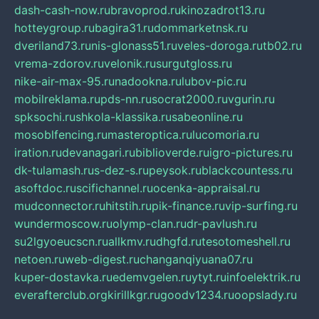
dash-cash-now.ru
bravoprod.ru
kinozadrot13.ru
hotteygroup.ru
bagira31.ru
dommarketnsk.ru
dveriland73.ru
nis-glonass51.ru
veles-doroga.ru
tb02.ru
vrema-zdorov.ru
velonik.ru
surgutgloss.ru
nike-air-max-95.ru
nadookna.ru
lubov-pic.ru
mobilreklama.ru
pds-nn.ru
socrat2000.ru
vgurin.ru
spksochi.ru
shkola-klassika.ru
sabeonline.ru
mosoblfencing.ru
masteroptica.ru
lucomoria.ru
iration.ru
devanagari.ru
biblioverde.ru
igro-pictures.ru
dk-tulamash.ru
s-dez-s.ru
peysok.ru
blackcountess.ru
asoftdoc.ru
scifichannel.ru
ocenka-appraisal.ru
mudconnector.ru
hitstih.ru
pik-finance.ru
vip-surfing.ru
wundermoscow.ru
olymp-clan.ru
dr-pavlush.ru
su2lgyoeucscn.ru
allkmv.ru
dhgfd.ru
tesotomeshell.ru
netoen.ru
web-digest.ru
changanqiyuana07.ru
kuper-dostavka.ru
edemvgelen.ru
ytyt.ru
infoelektrik.ru
everafterclub.org
kirillkgr.ru
goodv1234.ru
oopslady.ru