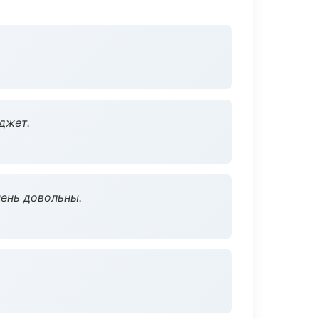
джет.
чень довольны.