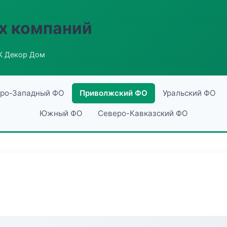
х компаний
К Декор Дом
ро-Западный ФО
Приволжский ФО
Уральский ФО
Южный ФО
Северо-Кавказский ФО