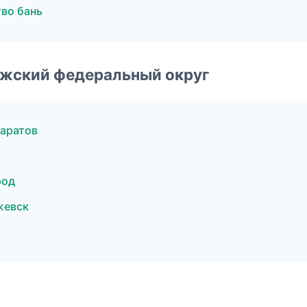
во бань
лжский федеральный округ
аратов
род
жевск