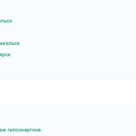
ельск
нгельск
ярск
аж гипсокартона