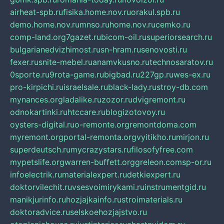
airheat-spb.ru
fisika.home.nov.ru
orakul.spb.ru
demo.home.nov.ru
mnso.ru
home.nov.ru
cemko.ru
comp-land.org
7gazet.ru
bicom-oil.ru
superiorsearch.ru
bulgarianedvizhimost.ru
sn-hram.ru
senovosti.ru
fexer.ru
snite-mebel.ru
anamvkusno.ru
technosaratov.ru
0sporte.ru
9rota-game.ru
bigbad.ru
227gp.ru
wes-ex.ru
pro-kirpichi.ru
israelsale.ru
black-lady.ru
stroy-db.com
mynances.org
ladalike.ru
zozor.ru
dvigremont.ru
odnokartinki.ru
htccare.ru
blogizotovoy.ru
oysters-digital.ru
o-remonte.org
remontdoma.com
myremont.org
portal-remonta.org
vyitikho.ru
mirjon.ru
superdeutsch.ru
mycrazystars.ru
filosofyfree.com
mypetslife.org
warren-buffett.org
greleon.com
sp-or.ru
infoelectrik.ru
materialexpert.ru
detkiexpert.ru
doktorvilechit.ru
vsesvoimirykami.ru
instrumentgid.ru
manikjurinfo.ru
hozjajkainfo.ru
stroimaterials.ru
doktoradvice.ru
selskoehozjajstvo.ru