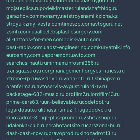
otopleniehouse.ru
justinterior.ru
chastnyjdom.ru
mojateplica.ru
podelkimaster.ru
landshaftblog.ru
garazhov.com
monamy.net
stroysnami.kz
lcna.kz
stroyu.kz
my-vesta.com
timeszp.com
avtoguru.net
zsmh.com.ua
allcelebsplasticsurgery.com
all-tattoos-for-men.com
poisk-auto.com
best-radio.com.ua
ost-engineering.com
kuryatnik.info
euroshiny.com.ua
poremontuavto.com
searchus-nauti.ru
mirmam.info
smi366.ru
transgazstroy.ru
orgmanagement.org
yes-fitness.ru
xtreme-rp.ru
wasdpvp.ru
voda-otri.ru
tishinapve.ru
orenferma.ru
avtoservis-avgust.ru
lord-tv.ru
backstage-682-music.ru
lordfilm7.ru
lordfilm13.ru
prime-cars63.ru
un-believable.ru
codetool.ru
legardoauto.ru
lithasa.ru
muz-1.ru
gooddver.ru
kinozadrot-3.ru
qr-plus-promo.ru
2shizashop.ru
udalenka-club.ru
nerabotaetsite.ru
carszona-bu.ru
dash-cash-now.ru
bravoprod.ru
kinozadrot13.ru