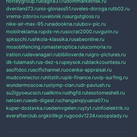
hotteygroup.ru
bagira31.ru
dommarketnsk.ru
dveriland73.ru
nis-glonass51.ru
veles-doroga.ru
tb02.ru
vrema-zdorov.ru
velonik.ru
surgutgloss.ru
nike-air-max-95.ru
nadookna.ru
lubov-pic.ru
mobilreklama.ru
pds-nn.ru
socrat2000.ru
vgurin.ru
spksochi.ru
shkola-klassika.ru
sabeonline.ru
mosoblfencing.ru
masteroptica.ru
lucomoria.ru
iration.ru
devanagari.ru
biblioverde.ru
igro-pictures.ru
dk-tulamash.ru
s-dez-s.ru
peysok.ru
blackcountess.ru
asoftdoc.ru
scifichannel.ru
ocenka-appraisal.ru
mudconnector.ru
hitstih.ru
pik-finance.ru
vip-surfing.ru
wundermoscow.ru
olymp-clan.ru
dr-pavlush.ru
su2lgyoeucscn.ru
allkmv.ru
dhgfd.ru
tesotomeshell.ru
netoen.ru
web-digest.ru
changanqiyuana07.ru
kuper-dostavka.ru
edemvgelen.ru
ytyt.ru
infoelektrik.ru
everafterclub.org
kirillkgr.ru
goodv1234.ru
oopslady.ru