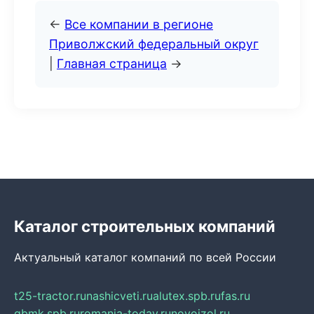
←
Все компании в регионе
Приволжский федеральный округ
|
Главная страница
→
Каталог строительных компаний
Актуальный каталог компаний по всей России
t25-tractor.ru
nashicveti.ru
alutex.spb.ru
fas.ru
gbmk.spb.ru
romania-today.ru
novoizol.ru