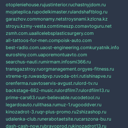
otopleniehouse.ru
justinterior.ru
chastnyjdom.ru
mojateplica.ru
podelkimaster.ru
landshaftblog.ru
garazhov.com
monamy.net
stroysnami.kz
lcna.kz
stroyu.kz
my-vesta.com
timeszp.com
avtoguru.net
zsmh.com.ua
allcelebsplasticsurgery.com
all-tattoos-for-men.com
poisk-auto.com
best-radio.com.ua
ost-engineering.com
kuryatnik.info
euroshiny.com.ua
poremontuavto.com
searchus-nauti.ru
mirmam.info
smi366.ru
transgazstroy.ru
orgmanagement.org
yes-fitness.ru
xtreme-rp.ru
wasdpvp.ru
voda-otri.ru
tishinapve.ru
orenferma.ru
avtoservis-avgust.ru
lord-tv.ru
backstage-682-music.ru
lordfilm7.ru
lordfilm13.ru
prime-cars63.ru
un-believable.ru
codetool.ru
legardoauto.ru
lithasa.ru
muz-1.ru
gooddver.ru
kinozadrot-3.ru
qr-plus-promo.ru
2shizashop.ru
udalenka-club.ru
nerabotaetsite.ru
carszona-bu.ru
dash-cash-now.ru
bravoprod.ru
kinozadrot13.ru