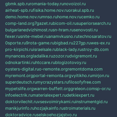
gbmk.spb.ru
romania-today.ru
novoizol.ru
airheat-spb.ru
fisika.home.nov.ru
orakul.spb.ru
demo.home.nov.ru
mnso.ru
home.nov.ru
cemko.ru
comp-land.org
7gazet.ru
bicom-oil.ru
superiorsearch.ru
bulgarianedvizhimost.ru
sn-hram.ru
senovosti.ru
fexer.ru
snite-mebel.ru
anamvkusno.ru
technosaratov.ru
0sporte.ru
9rota-game.ru
bigbad.ru
227gp.ru
wes-ex.ru
pro-kirpichi.ru
israelsale.ru
black-lady.ru
stroy-db.com
mynances.org
ladalike.ru
zozor.ru
dvigremont.ru
odnokartinki.ru
htccare.ru
blogizotovoy.ru
oysters-digital.ru
o-remonte.org
remontdoma.com
myremont.org
portal-remonta.org
vyitikho.ru
mirjon.ru
superdeutsch.ru
mycrazystars.ru
filosofyfree.com
mypetslife.org
warren-buffett.org
greleon.com
sp-or.ru
infoelectrik.ru
materialexpert.ru
detkiexpert.ru
doktorvilechit.ru
vsesvoimirykami.ru
instrumentgid.ru
manikjurinfo.ru
hozjajkainfo.ru
stroimaterials.ru
doktoradvice.ru
selskoehozjajstvo.ru