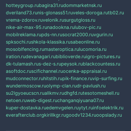
hotteygroup.ru
bagira31.ru
dommarketnsk.ru
dveriland73.ru
nis-glonass51.ru
veles-doroga.ru
tb02.ru
vrema-zdorov.ru
velonik.ru
surgutgloss.ru
nike-air-max-95.ru
nadookna.ru
lubov-pic.ru
mobilreklama.ru
pds-nn.ru
socrat2000.ru
vgurin.ru
spksochi.ru
shkola-klassika.ru
sabeonline.ru
mosoblfencing.ru
masteroptica.ru
lucomoria.ru
iration.ru
devanagari.ru
biblioverde.ru
igro-pictures.ru
dk-tulamash.ru
s-dez-s.ru
peysok.ru
blackcountess.ru
asoftdoc.ru
scifichannel.ru
ocenka-appraisal.ru
mudconnector.ru
hitstih.ru
pik-finance.ru
vip-surfing.ru
wundermoscow.ru
olymp-clan.ru
dr-pavlush.ru
su2lgyoeucscn.ru
allkmv.ru
dhgfd.ru
tesotomeshell.ru
netoen.ru
web-digest.ru
changanqiyuana07.ru
kuper-dostavka.ru
edemvgelen.ru
ytyt.ru
infoelektrik.ru
everafterclub.org
kirillkgr.ru
goodv1234.ru
oopslady.ru