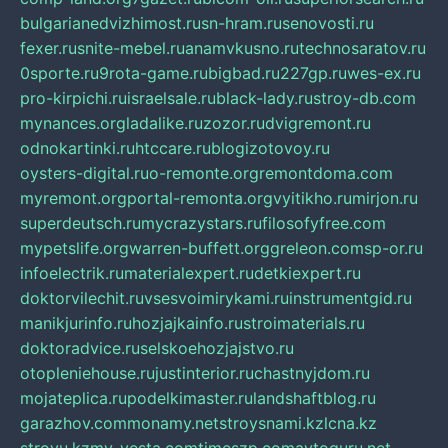
bulgarianedvizhimost.ru
sn-hram.ru
senovosti.ru
fexer.ru
snite-mebel.ru
anamvkusno.ru
technosaratov.ru
0sporte.ru
9rota-game.ru
bigbad.ru
227gp.ru
wes-ex.ru
pro-kirpichi.ru
israelsale.ru
black-lady.ru
stroy-db.com
mynances.org
ladalike.ru
zozor.ru
dvigremont.ru
odnokartinki.ru
htccare.ru
blogizotovoy.ru
oysters-digital.ru
o-remonte.org
remontdoma.com
myremont.org
portal-remonta.org
vyitikho.ru
mirjon.ru
superdeutsch.ru
mycrazystars.ru
filosofyfree.com
mypetslife.org
warren-buffett.org
greleon.com
sp-or.ru
infoelectrik.ru
materialexpert.ru
detkiexpert.ru
doktorvilechit.ru
vsesvoimirykami.ru
instrumentgid.ru
manikjurinfo.ru
hozjajkainfo.ru
stroimaterials.ru
doktoradvice.ru
selskoehozjajstvo.ru
otopleniehouse.ru
justinterior.ru
chastnyjdom.ru
mojateplica.ru
podelkimaster.ru
landshaftblog.ru
garazhov.com
monamy.net
stroysnami.kz
lcna.kz