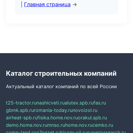
|
Главная страница
→
Каталог строительных компаний
Актуальный каталог компаний по всей России
t25-tractor.ru
nashicveti.ru
alutex.spb.ru
fas.ru
gbmk.spb.ru
romania-today.ru
novoizol.ru
airheat-spb.ru
fisika.home.nov.ru
orakul.spb.ru
demo.home.nov.ru
mnso.ru
home.nov.ru
cemko.ru
comp-land.org
7gazet.ru
bicom-oil.ru
superiorsearch.ru