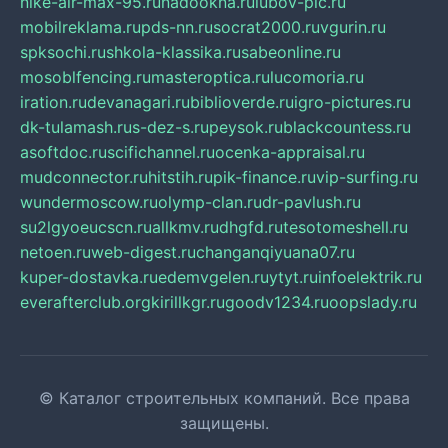
nike-air-max-95.ru
nadookna.ru
lubov-pic.ru
mobilreklama.ru
pds-nn.ru
socrat2000.ru
vgurin.ru
spksochi.ru
shkola-klassika.ru
sabeonline.ru
mosoblfencing.ru
masteroptica.ru
lucomoria.ru
iration.ru
devanagari.ru
biblioverde.ru
igro-pictures.ru
dk-tulamash.ru
s-dez-s.ru
peysok.ru
blackcountess.ru
asoftdoc.ru
scifichannel.ru
ocenka-appraisal.ru
mudconnector.ru
hitstih.ru
pik-finance.ru
vip-surfing.ru
wundermoscow.ru
olymp-clan.ru
dr-pavlush.ru
su2lgyoeucscn.ru
allkmv.ru
dhgfd.ru
tesotomeshell.ru
netoen.ru
web-digest.ru
changanqiyuana07.ru
kuper-dostavka.ru
edemvgelen.ru
ytyt.ru
infoelektrik.ru
everafterclub.org
kirillkgr.ru
goodv1234.ru
oopslady.ru
© Каталог строительных компаний. Все права
защищены.