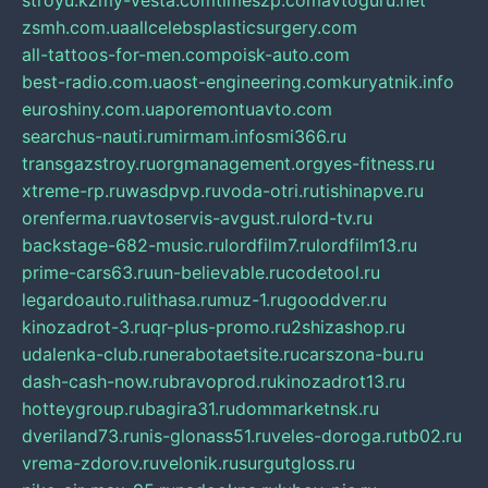
stroyu.kz
my-vesta.com
timeszp.com
avtoguru.net
zsmh.com.ua
allcelebsplasticsurgery.com
all-tattoos-for-men.com
poisk-auto.com
best-radio.com.ua
ost-engineering.com
kuryatnik.info
euroshiny.com.ua
poremontuavto.com
searchus-nauti.ru
mirmam.info
smi366.ru
transgazstroy.ru
orgmanagement.org
yes-fitness.ru
xtreme-rp.ru
wasdpvp.ru
voda-otri.ru
tishinapve.ru
orenferma.ru
avtoservis-avgust.ru
lord-tv.ru
backstage-682-music.ru
lordfilm7.ru
lordfilm13.ru
prime-cars63.ru
un-believable.ru
codetool.ru
legardoauto.ru
lithasa.ru
muz-1.ru
gooddver.ru
kinozadrot-3.ru
qr-plus-promo.ru
2shizashop.ru
udalenka-club.ru
nerabotaetsite.ru
carszona-bu.ru
dash-cash-now.ru
bravoprod.ru
kinozadrot13.ru
hotteygroup.ru
bagira31.ru
dommarketnsk.ru
dveriland73.ru
nis-glonass51.ru
veles-doroga.ru
tb02.ru
vrema-zdorov.ru
velonik.ru
surgutgloss.ru