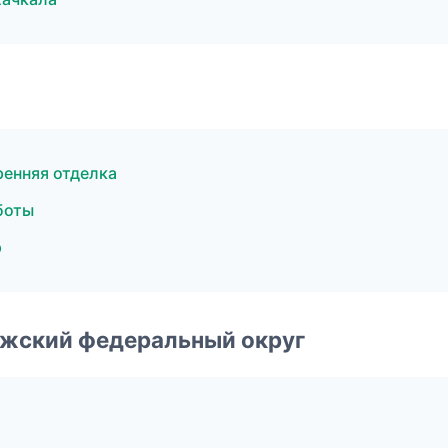
енняя отделка
боты
р
лжский федеральный округ