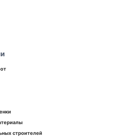
ми
бот
енки
атериалы
ьных строителей