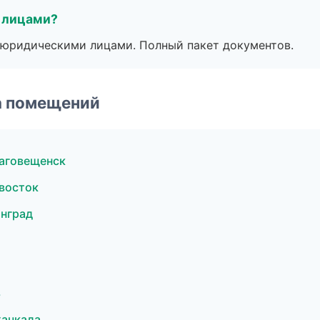
 лицами?
 с юридическими лицами. Полный пакет документов.
а помещений
аговещенск
восток
нград
а
ь
хачкала