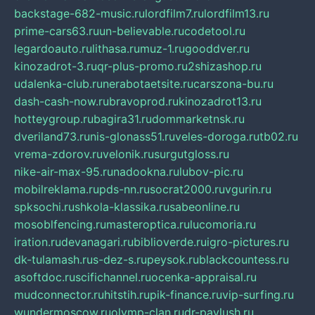
backstage-682-music.ru
lordfilm7.ru
lordfilm13.ru
prime-cars63.ru
un-believable.ru
codetool.ru
legardoauto.ru
lithasa.ru
muz-1.ru
gooddver.ru
kinozadrot-3.ru
qr-plus-promo.ru
2shizashop.ru
udalenka-club.ru
nerabotaetsite.ru
carszona-bu.ru
dash-cash-now.ru
bravoprod.ru
kinozadrot13.ru
hotteygroup.ru
bagira31.ru
dommarketnsk.ru
dveriland73.ru
nis-glonass51.ru
veles-doroga.ru
tb02.ru
vrema-zdorov.ru
velonik.ru
surgutgloss.ru
nike-air-max-95.ru
nadookna.ru
lubov-pic.ru
mobilreklama.ru
pds-nn.ru
socrat2000.ru
vgurin.ru
spksochi.ru
shkola-klassika.ru
sabeonline.ru
mosoblfencing.ru
masteroptica.ru
lucomoria.ru
iration.ru
devanagari.ru
biblioverde.ru
igro-pictures.ru
dk-tulamash.ru
s-dez-s.ru
peysok.ru
blackcountess.ru
asoftdoc.ru
scifichannel.ru
ocenka-appraisal.ru
mudconnector.ru
hitstih.ru
pik-finance.ru
vip-surfing.ru
wundermoscow.ru
olymp-clan.ru
dr-pavlush.ru