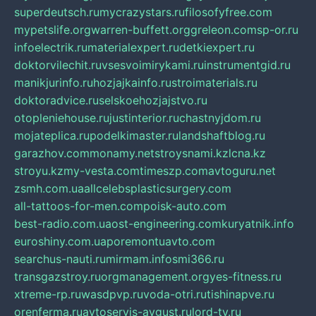
superdeutsch.ru
mycrazystars.ru
filosofyfree.com
mypetslife.org
warren-buffett.org
greleon.com
sp-or.ru
infoelectrik.ru
materialexpert.ru
detkiexpert.ru
doktorvilechit.ru
vsesvoimirykami.ru
instrumentgid.ru
manikjurinfo.ru
hozjajkainfo.ru
stroimaterials.ru
doktoradvice.ru
selskoehozjajstvo.ru
otopleniehouse.ru
justinterior.ru
chastnyjdom.ru
mojateplica.ru
podelkimaster.ru
landshaftblog.ru
garazhov.com
monamy.net
stroysnami.kz
lcna.kz
stroyu.kz
my-vesta.com
timeszp.com
avtoguru.net
zsmh.com.ua
allcelebsplasticsurgery.com
all-tattoos-for-men.com
poisk-auto.com
best-radio.com.ua
ost-engineering.com
kuryatnik.info
euroshiny.com.ua
poremontuavto.com
searchus-nauti.ru
mirmam.info
smi366.ru
transgazstroy.ru
orgmanagement.org
yes-fitness.ru
xtreme-rp.ru
wasdpvp.ru
voda-otri.ru
tishinapve.ru
orenferma.ru
avtoservis-avgust.ru
lord-tv.ru