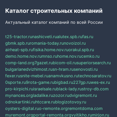
Каталог строительных компаний
Актуальный каталог компаний по всей России
t25-tractor.ru
nashicveti.ru
alutex.spb.ru
fas.ru
gbmk.spb.ru
romania-today.ru
novoizol.ru
airheat-spb.ru
fisika.home.nov.ru
orakul.spb.ru
demo.home.nov.ru
mnso.ru
home.nov.ru
cemko.ru
comp-land.org
7gazet.ru
bicom-oil.ru
superiorsearch.ru
bulgarianedvizhimost.ru
sn-hram.ru
senovosti.ru
fexer.ru
snite-mebel.ru
anamvkusno.ru
technosaratov.ru
0sporte.ru
9rota-game.ru
bigbad.ru
227gp.ru
wes-ex.ru
pro-kirpichi.ru
israelsale.ru
black-lady.ru
stroy-db.com
mynances.org
ladalike.ru
zozor.ru
dvigremont.ru
odnokartinki.ru
htccare.ru
blogizotovoy.ru
oysters-digital.ru
o-remonte.org
remontdoma.com
myremont.org
portal-remonta.org
vyitikho.ru
mirjon.ru