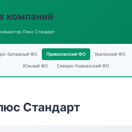
х компаний
роймастер Плюс Стандарт
ро-Западный ФО
Приволжский ФО
Уральский ФО
Южный ФО
Северо-Кавказский ФО
люс Стандарт