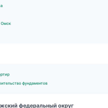
ла
 Омск
артир
оительство фундаментов
лжский федеральный округ