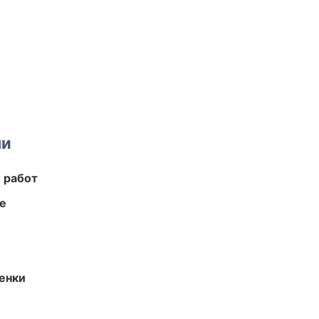
ми
 работ
те
енки