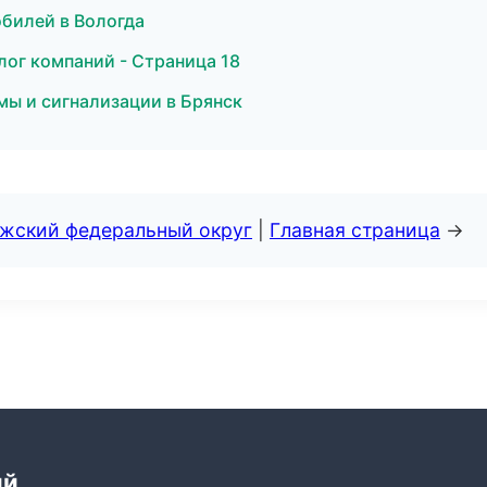
билей в Вологда
лог компаний - Страница 18
мы и сигнализации в Брянск
лжский федеральный округ
|
Главная страница
→
ий