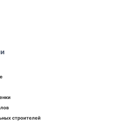
ми
те
енки
алов
ьных строителей