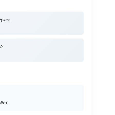
джет.
й.
бот.