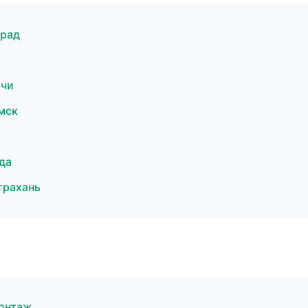
град
очи
мск
да
трахань
онтаж