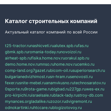
Каталог строительных компаний
Актуальный каталог компаний по всей России
t25-tractor.ru
nashicveti.ru
alutex.spb.ru
fas.ru
gbmk.spb.ru
romania-today.ru
novoizol.ru
airheat-spb.ru
fisika.home.nov.ru
orakul.spb.ru
demo.home.nov.ru
mnso.ru
home.nov.ru
cemko.ru
comp-land.org
7gazet.ru
bicom-oil.ru
superiorsearch.ru
bulgarianedvizhimost.ru
sn-hram.ru
senovosti.ru
fexer.ru
snite-mebel.ru
anamvkusno.ru
technosaratov.ru
0sporte.ru
9rota-game.ru
bigbad.ru
227gp.ru
wes-ex.ru
pro-kirpichi.ru
israelsale.ru
black-lady.ru
stroy-db.com
mynances.org
ladalike.ru
zozor.ru
dvigremont.ru
odnokartinki.ru
htccare.ru
blogizotovoy.ru