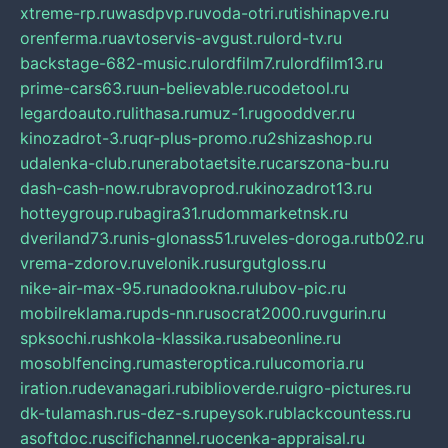
xtreme-rp.ru
wasdpvp.ru
voda-otri.ru
tishinapve.ru
orenferma.ru
avtoservis-avgust.ru
lord-tv.ru
backstage-682-music.ru
lordfilm7.ru
lordfilm13.ru
prime-cars63.ru
un-believable.ru
codetool.ru
legardoauto.ru
lithasa.ru
muz-1.ru
gooddver.ru
kinozadrot-3.ru
qr-plus-promo.ru
2shizashop.ru
udalenka-club.ru
nerabotaetsite.ru
carszona-bu.ru
dash-cash-now.ru
bravoprod.ru
kinozadrot13.ru
hotteygroup.ru
bagira31.ru
dommarketnsk.ru
dveriland73.ru
nis-glonass51.ru
veles-doroga.ru
tb02.ru
vrema-zdorov.ru
velonik.ru
surgutgloss.ru
nike-air-max-95.ru
nadookna.ru
lubov-pic.ru
mobilreklama.ru
pds-nn.ru
socrat2000.ru
vgurin.ru
spksochi.ru
shkola-klassika.ru
sabeonline.ru
mosoblfencing.ru
masteroptica.ru
lucomoria.ru
iration.ru
devanagari.ru
biblioverde.ru
igro-pictures.ru
dk-tulamash.ru
s-dez-s.ru
peysok.ru
blackcountess.ru
asoftdoc.ru
scifichannel.ru
ocenka-appraisal.ru