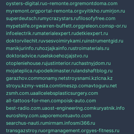
oysters-digital.ru
o-remonte.org
remontdoma.com
myremont.org
portal-remonta.org
vyitikho.ru
mirjon.ru
superdeutsch.ru
mycrazystars.ru
filosofyfree.com
mypetslife.org
warren-buffett.org
greleon.com
sp-or.ru
infoelectrik.ru
materialexpert.ru
detkiexpert.ru
doktorvilechit.ru
vsesvoimirykami.ru
instrumentgid.ru
manikjurinfo.ru
hozjajkainfo.ru
stroimaterials.ru
doktoradvice.ru
selskoehozjajstvo.ru
otopleniehouse.ru
justinterior.ru
chastnyjdom.ru
mojateplica.ru
podelkimaster.ru
landshaftblog.ru
garazhov.com
monamy.net
stroysnami.kz
lcna.kz
stroyu.kz
my-vesta.com
timeszp.com
avtoguru.net
zsmh.com.ua
allcelebsplasticsurgery.com
all-tattoos-for-men.com
poisk-auto.com
best-radio.com.ua
ost-engineering.com
kuryatnik.info
euroshiny.com.ua
poremontuavto.com
searchus-nauti.ru
mirmam.info
smi366.ru
transgazstroy.ru
orgmanagement.org
yes-fitness.ru