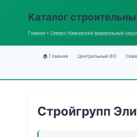
Каталог строительны
Главная
»
Северо-Кавказский федеральный окру
🏠 Главная
Центральный ФО
Севе
Стройгрупп Эли