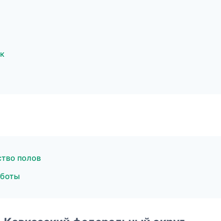
к
ство полов
аботы