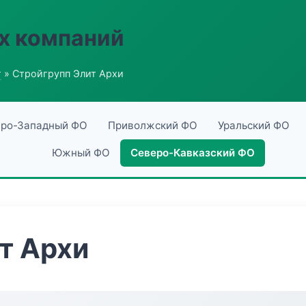
х компаний
г
» Стройгрупп Элит Архи
ро-Западный ФО
Приволжский ФО
Уральский ФО
Южный ФО
Северо-Кавказский ФО
т Архи