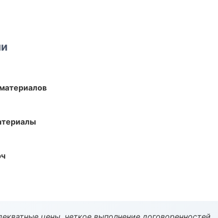
ми
 материалов
атериалы
юч
декватные цены, четкое выполнение договоренностей.