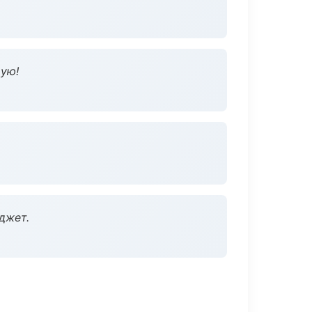
дую!
джет.