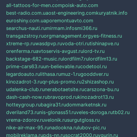
all-tattoos-for-men.com
poisk-auto.com
best-radio.com.ua
ost-engineering.com
kuryatnik.info
euroshiny.com.ua
poremontuavto.com
searchus-nauti.ru
mirmam.info
smi366.ru
transgazstroy.ru
orgmanagement.org
yes-fitness.ru
xtreme-rp.ru
wasdpvp.ru
voda-otri.ru
tishinapve.ru
orenferma.ru
avtoservis-avgust.ru
lord-tv.ru
backstage-682-music.ru
lordfilm7.ru
lordfilm13.ru
prime-cars63.ru
un-believable.ru
codetool.ru
legardoauto.ru
lithasa.ru
muz-1.ru
gooddver.ru
kinozadrot-3.ru
qr-plus-promo.ru
2shizashop.ru
udalenka-club.ru
nerabotaetsite.ru
carszona-bu.ru
dash-cash-now.ru
bravoprod.ru
kinozadrot13.ru
hotteygroup.ru
bagira31.ru
dommarketnsk.ru
dveriland73.ru
nis-glonass51.ru
veles-doroga.ru
tb02.ru
vrema-zdorov.ru
velonik.ru
surgutgloss.ru
nike-air-max-95.ru
nadookna.ru
lubov-pic.ru
mobilreklama.ru
pds-nn.ru
socrat2000.ru
vgurin.ru