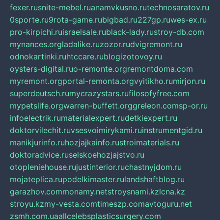
fexer.ru
snite-mebel.ru
anamvkusno.ru
technosaratov.ru
0sporte.ru
9rota-game.ru
bigbad.ru
227gp.ru
wes-ex.ru
pro-kirpichi.ru
israelsale.ru
black-lady.ru
stroy-db.com
mynances.org
ladalike.ru
zozor.ru
dvigremont.ru
odnokartinki.ru
htccare.ru
blogizotovoy.ru
oysters-digital.ru
o-remonte.org
remontdoma.com
myremont.org
portal-remonta.org
vyitikho.ru
mirjon.ru
superdeutsch.ru
mycrazystars.ru
filosofyfree.com
mypetslife.org
warren-buffett.org
greleon.com
sp-or.ru
infoelectrik.ru
materialexpert.ru
detkiexpert.ru
doktorvilechit.ru
vsesvoimirykami.ru
instrumentgid.ru
manikjurinfo.ru
hozjajkainfo.ru
stroimaterials.ru
doktoradvice.ru
selskoehozjajstvo.ru
otopleniehouse.ru
justinterior.ru
chastnyjdom.ru
mojateplica.ru
podelkimaster.ru
landshaftblog.ru
garazhov.com
monamy.net
stroysnami.kz
lcna.kz
stroyu.kz
my-vesta.com
timeszp.com
avtoguru.net
zsmh.com.ua
allcelebsplasticsurgery.com