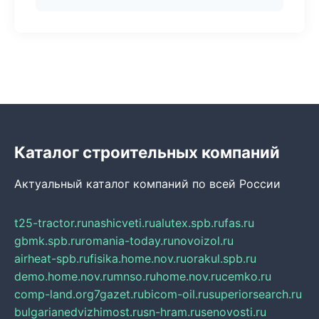
Каталог строительных компаний
Актуальный каталог компаний по всей России
t25-tractor.ru
nashicveti.ru
alutex.spb.ru
fas.ru
gbmk.spb.ru
romania-today.ru
novoizol.ru
airheat-spb.ru
fisika.home.nov.ru
orakul.spb.ru
demo.home.nov.ru
mnso.ru
home.nov.ru
cemko.ru
comp-land.org
7gazet.ru
bicom-oil.ru
superiorsearch.ru
bulgarianedvizhimost.ru
sn-hram.ru
senovosti.ru