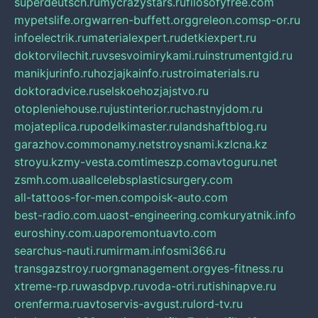
superdeutsch.ru
mycrazystars.ru
filosofyfree.com
mypetslife.org
warren-buffett.org
greleon.com
sp-or.ru
infoelectrik.ru
materialexpert.ru
detkiexpert.ru
doktorvilechit.ru
vsesvoimirykami.ru
instrumentgid.ru
manikjurinfo.ru
hozjajkainfo.ru
stroimaterials.ru
doktoradvice.ru
selskoehozjajstvo.ru
otopleniehouse.ru
justinterior.ru
chastnyjdom.ru
mojateplica.ru
podelkimaster.ru
landshaftblog.ru
garazhov.com
monamy.net
stroysnami.kz
lcna.kz
stroyu.kz
my-vesta.com
timeszp.com
avtoguru.net
zsmh.com.ua
allcelebsplasticsurgery.com
all-tattoos-for-men.com
poisk-auto.com
best-radio.com.ua
ost-engineering.com
kuryatnik.info
euroshiny.com.ua
poremontuavto.com
searchus-nauti.ru
mirmam.info
smi366.ru
transgazstroy.ru
orgmanagement.org
yes-fitness.ru
xtreme-rp.ru
wasdpvp.ru
voda-otri.ru
tishinapve.ru
orenferma.ru
avtoservis-avgust.ru
lord-tv.ru