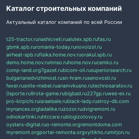
Каталог строительных компаний
Актуальный каталог компаний по всей России
t25-tractor.ru
nashicveti.ru
alutex.spb.ru
fas.ru
gbmk.spb.ru
romania-today.ru
novoizol.ru
airheat-spb.ru
fisika.home.nov.ru
orakul.spb.ru
demo.home.nov.ru
mnso.ru
home.nov.ru
cemko.ru
comp-land.org
7gazet.ru
bicom-oil.ru
superiorsearch.ru
bulgarianedvizhimost.ru
sn-hram.ru
senovosti.ru
fexer.ru
snite-mebel.ru
anamvkusno.ru
technosaratov.ru
0sporte.ru
9rota-game.ru
bigbad.ru
227gp.ru
wes-ex.ru
pro-kirpichi.ru
israelsale.ru
black-lady.ru
stroy-db.com
mynances.org
ladalike.ru
zozor.ru
dvigremont.ru
odnokartinki.ru
htccare.ru
blogizotovoy.ru
oysters-digital.ru
o-remonte.org
remontdoma.com
myremont.org
portal-remonta.org
vyitikho.ru
mirjon.ru