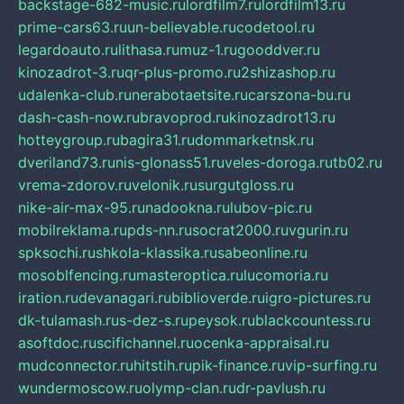
backstage-682-music.ru
lordfilm7.ru
lordfilm13.ru
prime-cars63.ru
un-believable.ru
codetool.ru
legardoauto.ru
lithasa.ru
muz-1.ru
gooddver.ru
kinozadrot-3.ru
qr-plus-promo.ru
2shizashop.ru
udalenka-club.ru
nerabotaetsite.ru
carszona-bu.ru
dash-cash-now.ru
bravoprod.ru
kinozadrot13.ru
hotteygroup.ru
bagira31.ru
dommarketnsk.ru
dveriland73.ru
nis-glonass51.ru
veles-doroga.ru
tb02.ru
vrema-zdorov.ru
velonik.ru
surgutgloss.ru
nike-air-max-95.ru
nadookna.ru
lubov-pic.ru
mobilreklama.ru
pds-nn.ru
socrat2000.ru
vgurin.ru
spksochi.ru
shkola-klassika.ru
sabeonline.ru
mosoblfencing.ru
masteroptica.ru
lucomoria.ru
iration.ru
devanagari.ru
biblioverde.ru
igro-pictures.ru
dk-tulamash.ru
s-dez-s.ru
peysok.ru
blackcountess.ru
asoftdoc.ru
scifichannel.ru
ocenka-appraisal.ru
mudconnector.ru
hitstih.ru
pik-finance.ru
vip-surfing.ru
wundermoscow.ru
olymp-clan.ru
dr-pavlush.ru