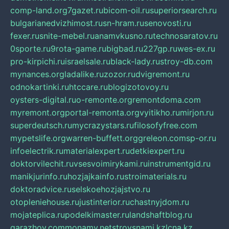
comp-land.org
7gazet.ru
bicom-oil.ru
superiorsearch.ru
bulgarianedvizhimost.ru
sn-hram.ru
senovosti.ru
fexer.ru
snite-mebel.ru
anamvkusno.ru
technosaratov.ru
0sporte.ru
9rota-game.ru
bigbad.ru
227gp.ru
wes-ex.ru
pro-kirpichi.ru
israelsale.ru
black-lady.ru
stroy-db.com
mynances.org
ladalike.ru
zozor.ru
dvigremont.ru
odnokartinki.ru
htccare.ru
blogizotovoy.ru
oysters-digital.ru
o-remonte.org
remontdoma.com
myremont.org
portal-remonta.org
vyitikho.ru
mirjon.ru
superdeutsch.ru
mycrazystars.ru
filosofyfree.com
mypetslife.org
warren-buffett.org
greleon.com
sp-or.ru
infoelectrik.ru
materialexpert.ru
detkiexpert.ru
doktorvilechit.ru
vsesvoimirykami.ru
instrumentgid.ru
manikjurinfo.ru
hozjajkainfo.ru
stroimaterials.ru
doktoradvice.ru
selskoehozjajstvo.ru
otopleniehouse.ru
justinterior.ru
chastnyjdom.ru
mojateplica.ru
podelkimaster.ru
landshaftblog.ru
garazhov.com
monamy.net
stroysnami.kz
lcna.kz