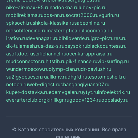
nike-air-max-95.ru
nadookna.ru
lubov-pic.ru
mobilreklama.ru
pds-nn.ru
socrat2000.ru
vgurin.ru
spksochi.ru
shkola-klassika.ru
sabeonline.ru
mosoblfencing.ru
masteroptica.ru
lucomoria.ru
iration.ru
devanagari.ru
biblioverde.ru
igro-pictures.ru
dk-tulamash.ru
s-dez-s.ru
peysok.ru
blackcountess.ru
asoftdoc.ru
scifichannel.ru
ocenka-appraisal.ru
mudconnector.ru
hitstih.ru
pik-finance.ru
vip-surfing.ru
wundermoscow.ru
olymp-clan.ru
dr-pavlush.ru
su2lgyoeucscn.ru
allkmv.ru
dhgfd.ru
tesotomeshell.ru
netoen.ru
web-digest.ru
changanqiyuana07.ru
kuper-dostavka.ru
edemvgelen.ru
ytyt.ru
infoelektrik.ru
everafterclub.org
kirillkgr.ru
goodv1234.ru
oopslady.ru
© Каталог строительных компаний. Все права
защищены.