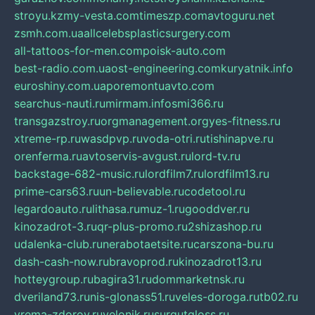
stroyu.kz
my-vesta.com
timeszp.com
avtoguru.net
zsmh.com.ua
allcelebsplasticsurgery.com
all-tattoos-for-men.com
poisk-auto.com
best-radio.com.ua
ost-engineering.com
kuryatnik.info
euroshiny.com.ua
poremontuavto.com
searchus-nauti.ru
mirmam.info
smi366.ru
transgazstroy.ru
orgmanagement.org
yes-fitness.ru
xtreme-rp.ru
wasdpvp.ru
voda-otri.ru
tishinapve.ru
orenferma.ru
avtoservis-avgust.ru
lord-tv.ru
backstage-682-music.ru
lordfilm7.ru
lordfilm13.ru
prime-cars63.ru
un-believable.ru
codetool.ru
legardoauto.ru
lithasa.ru
muz-1.ru
gooddver.ru
kinozadrot-3.ru
qr-plus-promo.ru
2shizashop.ru
udalenka-club.ru
nerabotaetsite.ru
carszona-bu.ru
dash-cash-now.ru
bravoprod.ru
kinozadrot13.ru
hotteygroup.ru
bagira31.ru
dommarketnsk.ru
dveriland73.ru
nis-glonass51.ru
veles-doroga.ru
tb02.ru
vrema-zdorov.ru
velonik.ru
surgutgloss.ru