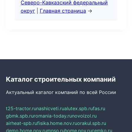
Северо-Кавказский федеральный
округ
|
Главная страница
→
Каталог строительных компаний
Актуальный каталог компаний по всей России
t25-tractor.ru
nashicveti.ru
alutex.spb.ru
fas.ru
gbmk.spb.ru
romania-today.ru
novoizol.ru
airheat-spb.ru
fisika.home.nov.ru
orakul.spb.ru
demo.home.nov.ru
mnso.ru
home.nov.ru
cemko.ru