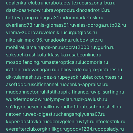
udalenka-club.ru
nerabotaetsite.ru
carszona-bu.ru
dash-cash-now.ru
bravoprod.ru
kinozadrot13.ru
hotteygroup.ru
bagira31.ru
dommarketnsk.ru
dveriland73.ru
nis-glonass51.ru
veles-doroga.ru
tb02.ru
vrema-zdorov.ru
velonik.ru
surgutgloss.ru
nike-air-max-95.ru
nadookna.ru
lubov-pic.ru
mobilreklama.ru
pds-nn.ru
socrat2000.ru
vgurin.ru
spksochi.ru
shkola-klassika.ru
sabeonline.ru
mosoblfencing.ru
masteroptica.ru
lucomoria.ru
iration.ru
devanagari.ru
biblioverde.ru
igro-pictures.ru
dk-tulamash.ru
s-dez-s.ru
peysok.ru
blackcountess.ru
asoftdoc.ru
scifichannel.ru
ocenka-appraisal.ru
mudconnector.ru
hitstih.ru
pik-finance.ru
vip-surfing.ru
wundermoscow.ru
olymp-clan.ru
dr-pavlush.ru
su2lgyoeucscn.ru
allkmv.ru
dhgfd.ru
tesotomeshell.ru
netoen.ru
web-digest.ru
changanqiyuana07.ru
kuper-dostavka.ru
edemvgelen.ru
ytyt.ru
infoelektrik.ru
everafterclub.org
kirillkgr.ru
goodv1234.ru
oopslady.ru