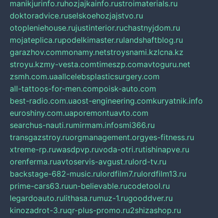
manikjurinfo.ru
hozjajkainfo.ru
stroimaterials.ru
doktoradvice.ru
selskoehozjajstvo.ru
otopleniehouse.ru
justinterior.ru
chastnyjdom.ru
mojateplica.ru
podelkimaster.ru
landshaftblog.ru
garazhov.com
monamy.net
stroysnami.kz
lcna.kz
stroyu.kz
my-vesta.com
timeszp.com
avtoguru.net
zsmh.com.ua
allcelebsplasticsurgery.com
all-tattoos-for-men.com
poisk-auto.com
best-radio.com.ua
ost-engineering.com
kuryatnik.info
euroshiny.com.ua
poremontuavto.com
searchus-nauti.ru
mirmam.info
smi366.ru
transgazstroy.ru
orgmanagement.org
yes-fitness.ru
xtreme-rp.ru
wasdpvp.ru
voda-otri.ru
tishinapve.ru
orenferma.ru
avtoservis-avgust.ru
lord-tv.ru
backstage-682-music.ru
lordfilm7.ru
lordfilm13.ru
prime-cars63.ru
un-believable.ru
codetool.ru
legardoauto.ru
lithasa.ru
muz-1.ru
gooddver.ru
kinozadrot-3.ru
qr-plus-promo.ru
2shizashop.ru