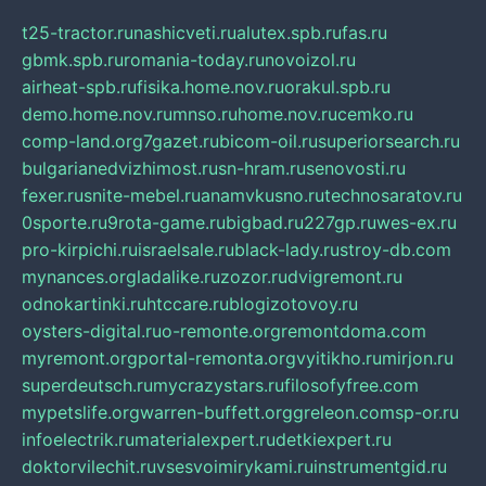
t25-tractor.ru
nashicveti.ru
alutex.spb.ru
fas.ru
gbmk.spb.ru
romania-today.ru
novoizol.ru
airheat-spb.ru
fisika.home.nov.ru
orakul.spb.ru
demo.home.nov.ru
mnso.ru
home.nov.ru
cemko.ru
comp-land.org
7gazet.ru
bicom-oil.ru
superiorsearch.ru
bulgarianedvizhimost.ru
sn-hram.ru
senovosti.ru
fexer.ru
snite-mebel.ru
anamvkusno.ru
technosaratov.ru
0sporte.ru
9rota-game.ru
bigbad.ru
227gp.ru
wes-ex.ru
pro-kirpichi.ru
israelsale.ru
black-lady.ru
stroy-db.com
mynances.org
ladalike.ru
zozor.ru
dvigremont.ru
odnokartinki.ru
htccare.ru
blogizotovoy.ru
oysters-digital.ru
o-remonte.org
remontdoma.com
myremont.org
portal-remonta.org
vyitikho.ru
mirjon.ru
superdeutsch.ru
mycrazystars.ru
filosofyfree.com
mypetslife.org
warren-buffett.org
greleon.com
sp-or.ru
infoelectrik.ru
materialexpert.ru
detkiexpert.ru
doktorvilechit.ru
vsesvoimirykami.ru
instrumentgid.ru