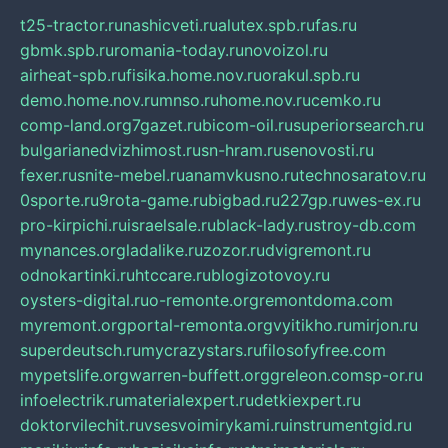
t25-tractor.ru
nashicveti.ru
alutex.spb.ru
fas.ru
gbmk.spb.ru
romania-today.ru
novoizol.ru
airheat-spb.ru
fisika.home.nov.ru
orakul.spb.ru
demo.home.nov.ru
mnso.ru
home.nov.ru
cemko.ru
comp-land.org
7gazet.ru
bicom-oil.ru
superiorsearch.ru
bulgarianedvizhimost.ru
sn-hram.ru
senovosti.ru
fexer.ru
snite-mebel.ru
anamvkusno.ru
technosaratov.ru
0sporte.ru
9rota-game.ru
bigbad.ru
227gp.ru
wes-ex.ru
pro-kirpichi.ru
israelsale.ru
black-lady.ru
stroy-db.com
mynances.org
ladalike.ru
zozor.ru
dvigremont.ru
odnokartinki.ru
htccare.ru
blogizotovoy.ru
oysters-digital.ru
o-remonte.org
remontdoma.com
myremont.org
portal-remonta.org
vyitikho.ru
mirjon.ru
superdeutsch.ru
mycrazystars.ru
filosofyfree.com
mypetslife.org
warren-buffett.org
greleon.com
sp-or.ru
infoelectrik.ru
materialexpert.ru
detkiexpert.ru
doktorvilechit.ru
vsesvoimirykami.ru
instrumentgid.ru