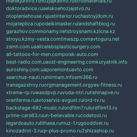
manikjurinfo.ru
hozjajkainfo.ru
stroimaterials.ru
doktoradvice.ru
selskoehozjajstvo.ru
otopleniehouse.ru
justinterior.ru
chastnyjdom.ru
mojateplica.ru
podelkimaster.ru
landshaftblog.ru
garazhov.com
monamy.net
stroysnami.kz
lcna.kz
stroyu.kz
my-vesta.com
timeszp.com
avtoguru.net
zsmh.com.ua
allcelebsplasticsurgery.com
all-tattoos-for-men.com
poisk-auto.com
best-radio.com.ua
ost-engineering.com
kuryatnik.info
euroshiny.com.ua
poremontuavto.com
searchus-nauti.ru
mirmam.info
smi366.ru
transgazstroy.ru
orgmanagement.org
yes-fitness.ru
xtreme-rp.ru
wasdpvp.ru
voda-otri.ru
tishinapve.ru
orenferma.ru
avtoservis-avgust.ru
lord-tv.ru
backstage-682-music.ru
lordfilm7.ru
lordfilm13.ru
prime-cars63.ru
un-believable.ru
codetool.ru
legardoauto.ru
lithasa.ru
muz-1.ru
gooddver.ru
kinozadrot-3.ru
qr-plus-promo.ru
2shizashop.ru