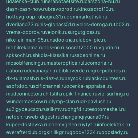
udalenka-club.ru
nerabotaetsite.ru
carszona-bu.ru
dash-cash-now.ru
bravoprod.ru
kinozadrot13.ru
hotteygroup.ru
bagira31.ru
dommarketnsk.ru
dveriland73.ru
nis-glonass51.ru
veles-doroga.ru
tb02.ru
vrema-zdorov.ru
velonik.ru
surgutgloss.ru
nike-air-max-95.ru
nadookna.ru
lubov-pic.ru
mobilreklama.ru
pds-nn.ru
socrat2000.ru
vgurin.ru
spksochi.ru
shkola-klassika.ru
sabeonline.ru
mosoblfencing.ru
masteroptica.ru
lucomoria.ru
iration.ru
devanagari.ru
biblioverde.ru
igro-pictures.ru
dk-tulamash.ru
s-dez-s.ru
peysok.ru
blackcountess.ru
asoftdoc.ru
scifichannel.ru
ocenka-appraisal.ru
mudconnector.ru
hitstih.ru
pik-finance.ru
vip-surfing.ru
wundermoscow.ru
olymp-clan.ru
dr-pavlush.ru
su2lgyoeucscn.ru
allkmv.ru
dhgfd.ru
tesotomeshell.ru
netoen.ru
web-digest.ru
changanqiyuana07.ru
kuper-dostavka.ru
edemvgelen.ru
ytyt.ru
infoelektrik.ru
everafterclub.org
kirillkgr.ru
goodv1234.ru
oopslady.ru