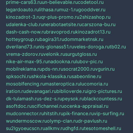
prime-cars63.ru
un-believable.ru
codetool.ru
legardoauto.ru
lithasa.ru
muz-1.ru
gooddver.ru
kinozadrot-3.ru
qr-plus-promo.ru
2shizashop.ru
udalenka-club.ru
nerabotaetsite.ru
carszona-bu.ru
dash-cash-now.ru
bravoprod.ru
kinozadrot13.ru
hotteygroup.ru
bagira31.ru
dommarketnsk.ru
dveriland73.ru
nis-glonass51.ru
veles-doroga.ru
tb02.ru
vrema-zdorov.ru
velonik.ru
surgutgloss.ru
nike-air-max-95.ru
nadookna.ru
lubov-pic.ru
mobilreklama.ru
pds-nn.ru
socrat2000.ru
vgurin.ru
spksochi.ru
shkola-klassika.ru
sabeonline.ru
mosoblfencing.ru
masteroptica.ru
lucomoria.ru
iration.ru
devanagari.ru
biblioverde.ru
igro-pictures.ru
dk-tulamash.ru
s-dez-s.ru
peysok.ru
blackcountess.ru
asoftdoc.ru
scifichannel.ru
ocenka-appraisal.ru
mudconnector.ru
hitstih.ru
pik-finance.ru
vip-surfing.ru
wundermoscow.ru
olymp-clan.ru
dr-pavlush.ru
su2lgyoeucscn.ru
allkmv.ru
dhgfd.ru
tesotomeshell.ru