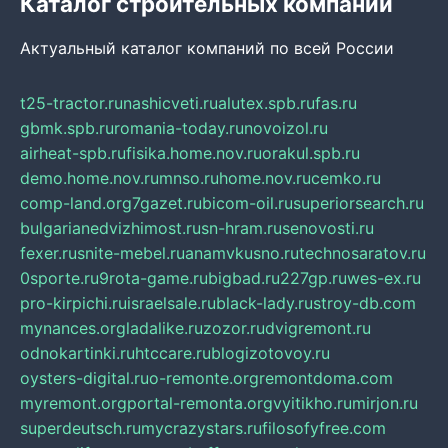
Каталог строительных компаний
Актуальный каталог компаний по всей России
t25-tractor.ru
nashicveti.ru
alutex.spb.ru
fas.ru
gbmk.spb.ru
romania-today.ru
novoizol.ru
airheat-spb.ru
fisika.home.nov.ru
orakul.spb.ru
demo.home.nov.ru
mnso.ru
home.nov.ru
cemko.ru
comp-land.org
7gazet.ru
bicom-oil.ru
superiorsearch.ru
bulgarianedvizhimost.ru
sn-hram.ru
senovosti.ru
fexer.ru
snite-mebel.ru
anamvkusno.ru
technosaratov.ru
0sporte.ru
9rota-game.ru
bigbad.ru
227gp.ru
wes-ex.ru
pro-kirpichi.ru
israelsale.ru
black-lady.ru
stroy-db.com
mynances.org
ladalike.ru
zozor.ru
dvigremont.ru
odnokartinki.ru
htccare.ru
blogizotovoy.ru
oysters-digital.ru
o-remonte.org
remontdoma.com
myremont.org
portal-remonta.org
vyitikho.ru
mirjon.ru
superdeutsch.ru
mycrazystars.ru
filosofyfree.com