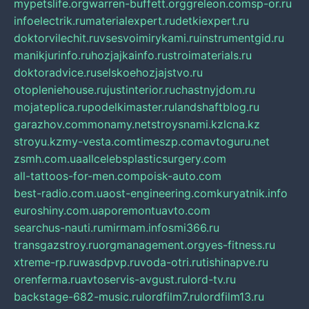
mypetslife.org
warren-buffett.org
greleon.com
sp-or.ru
infoelectrik.ru
materialexpert.ru
detkiexpert.ru
doktorvilechit.ru
vsesvoimirykami.ru
instrumentgid.ru
manikjurinfo.ru
hozjajkainfo.ru
stroimaterials.ru
doktoradvice.ru
selskoehozjajstvo.ru
otopleniehouse.ru
justinterior.ru
chastnyjdom.ru
mojateplica.ru
podelkimaster.ru
landshaftblog.ru
garazhov.com
monamy.net
stroysnami.kz
lcna.kz
stroyu.kz
my-vesta.com
timeszp.com
avtoguru.net
zsmh.com.ua
allcelebsplasticsurgery.com
all-tattoos-for-men.com
poisk-auto.com
best-radio.com.ua
ost-engineering.com
kuryatnik.info
euroshiny.com.ua
poremontuavto.com
searchus-nauti.ru
mirmam.info
smi366.ru
transgazstroy.ru
orgmanagement.org
yes-fitness.ru
xtreme-rp.ru
wasdpvp.ru
voda-otri.ru
tishinapve.ru
orenferma.ru
avtoservis-avgust.ru
lord-tv.ru
backstage-682-music.ru
lordfilm7.ru
lordfilm13.ru