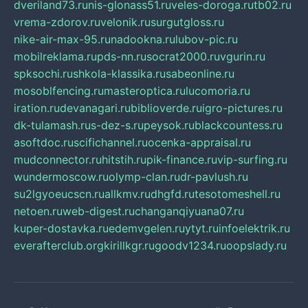
dveriland73.ru
nis-glonass51.ru
veles-doroga.ru
tb02.ru
vrema-zdorov.ru
velonik.ru
surgutgloss.ru
nike-air-max-95.ru
nadookna.ru
lubov-pic.ru
mobilreklama.ru
pds-nn.ru
socrat2000.ru
vgurin.ru
spksochi.ru
shkola-klassika.ru
sabeonline.ru
mosoblfencing.ru
masteroptica.ru
lucomoria.ru
iration.ru
devanagari.ru
biblioverde.ru
igro-pictures.ru
dk-tulamash.ru
s-dez-s.ru
peysok.ru
blackcountess.ru
asoftdoc.ru
scifichannel.ru
ocenka-appraisal.ru
mudconnector.ru
hitstih.ru
pik-finance.ru
vip-surfing.ru
wundermoscow.ru
olymp-clan.ru
dr-pavlush.ru
su2lgyoeucscn.ru
allkmv.ru
dhgfd.ru
tesotomeshell.ru
netoen.ru
web-digest.ru
changanqiyuana07.ru
kuper-dostavka.ru
edemvgelen.ru
ytyt.ru
infoelektrik.ru
everafterclub.org
kirillkgr.ru
goodv1234.ru
oopslady.ru