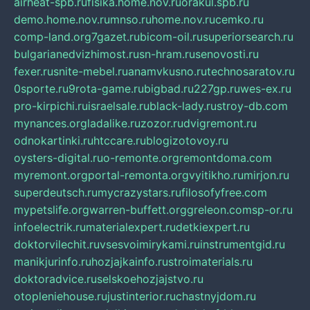
airheat-spb.ru
fisika.home.nov.ru
orakul.spb.ru
demo.home.nov.ru
mnso.ru
home.nov.ru
cemko.ru
comp-land.org
7gazet.ru
bicom-oil.ru
superiorsearch.ru
bulgarianedvizhimost.ru
sn-hram.ru
senovosti.ru
fexer.ru
snite-mebel.ru
anamvkusno.ru
technosaratov.ru
0sporte.ru
9rota-game.ru
bigbad.ru
227gp.ru
wes-ex.ru
pro-kirpichi.ru
israelsale.ru
black-lady.ru
stroy-db.com
mynances.org
ladalike.ru
zozor.ru
dvigremont.ru
odnokartinki.ru
htccare.ru
blogizotovoy.ru
oysters-digital.ru
o-remonte.org
remontdoma.com
myremont.org
portal-remonta.org
vyitikho.ru
mirjon.ru
superdeutsch.ru
mycrazystars.ru
filosofyfree.com
mypetslife.org
warren-buffett.org
greleon.com
sp-or.ru
infoelectrik.ru
materialexpert.ru
detkiexpert.ru
doktorvilechit.ru
vsesvoimirykami.ru
instrumentgid.ru
manikjurinfo.ru
hozjajkainfo.ru
stroimaterials.ru
doktoradvice.ru
selskoehozjajstvo.ru
otopleniehouse.ru
justinterior.ru
chastnyjdom.ru