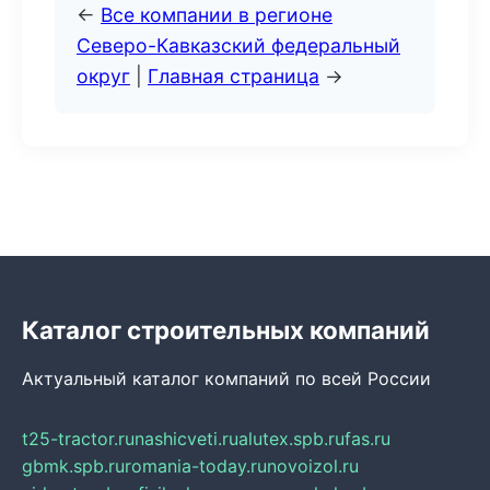
←
Все компании в регионе
Северо-Кавказский федеральный
округ
|
Главная страница
→
Каталог строительных компаний
Актуальный каталог компаний по всей России
t25-tractor.ru
nashicveti.ru
alutex.spb.ru
fas.ru
gbmk.spb.ru
romania-today.ru
novoizol.ru