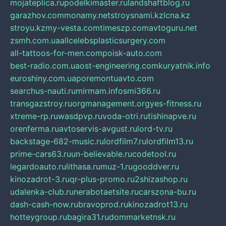
mojateplica.ru
podelkimaster.ru
landshaftblog.ru
garazhov.com
monamy.net
stroysnami.kz
lcna.kz
stroyu.kz
my-vesta.com
timeszp.com
avtoguru.net
zsmh.com.ua
allcelebsplasticsurgery.com
all-tattoos-for-men.com
poisk-auto.com
best-radio.com.ua
ost-engineering.com
kuryatnik.info
euroshiny.com.ua
poremontuavto.com
searchus-nauti.ru
mirmam.info
smi366.ru
transgazstroy.ru
orgmanagement.org
yes-fitness.ru
xtreme-rp.ru
wasdpvp.ru
voda-otri.ru
tishinapve.ru
orenferma.ru
avtoservis-avgust.ru
lord-tv.ru
backstage-682-music.ru
lordfilm7.ru
lordfilm13.ru
prime-cars63.ru
un-believable.ru
codetool.ru
legardoauto.ru
lithasa.ru
muz-1.ru
gooddver.ru
kinozadrot-3.ru
qr-plus-promo.ru
2shizashop.ru
udalenka-club.ru
nerabotaetsite.ru
carszona-bu.ru
dash-cash-now.ru
bravoprod.ru
kinozadrot13.ru
hotteygroup.ru
bagira31.ru
dommarketnsk.ru