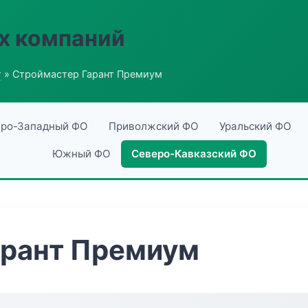
х компаний
г
» Строймастер Гарант Премиум
ро-Западный ФО
Приволжский ФО
Уральский ФО
Южный ФО
Северо-Кавказский ФО
арант Премиум