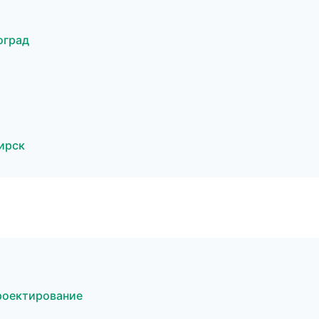
оград
ирск
роектирование