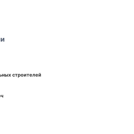
ми
ьных строителей
юч