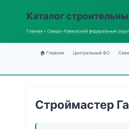
Каталог строительны
Главная
»
Северо-Кавказский федеральный окру
🏠 Главная
Центральный ФО
Севе
Строймастер Г