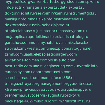
mypetslife.org
warren-buffett.org
greleon.com
sp-or.ru
infoelectrik.ru
materialexpert.ru
detkiexpert.ru
doktorvilechit.ru
vsesvoimirykami.ru
instrumentgid.ru
manikjurinfo.ru
hozjajkainfo.ru
stroimaterials.ru
doktoradvice.ru
selskoehozjajstvo.ru
otopleniehouse.ru
justinterior.ru
chastnyjdom.ru
mojateplica.ru
podelkimaster.ru
landshaftblog.ru
garazhov.com
monamy.net
stroysnami.kz
lcna.kz
stroyu.kz
my-vesta.com
timeszp.com
avtoguru.net
zsmh.com.ua
allcelebsplasticsurgery.com
all-tattoos-for-men.com
poisk-auto.com
best-radio.com.ua
ost-engineering.com
kuryatnik.info
euroshiny.com.ua
poremontuavto.com
searchus-nauti.ru
mirmam.info
smi366.ru
transgazstroy.ru
orgmanagement.org
yes-fitness.ru
xtreme-rp.ru
wasdpvp.ru
voda-otri.ru
tishinapve.ru
orenferma.ru
avtoservis-avgust.ru
lord-tv.ru
backstage-682-music.ru
lordfilm7.ru
lordfilm13.ru