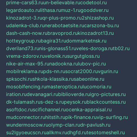
prime-cars63.ru
un-believable.ru
codetool.ru
legardoauto.ru
lithasa.ru
muz-1.ru
gooddver.ru
kinozadrot-3.ru
qr-plus-promo.ru
2shizashop.ru
udalenka-club.ru
nerabotaetsite.ru
carszona-bu.ru
dash-cash-now.ru
bravoprod.ru
kinozadrot13.ru
hotteygroup.ru
bagira31.ru
dommarketnsk.ru
dveriland73.ru
nis-glonass51.ru
veles-doroga.ru
tb02.ru
vrema-zdorov.ru
velonik.ru
surgutgloss.ru
nike-air-max-95.ru
nadookna.ru
lubov-pic.ru
mobilreklama.ru
pds-nn.ru
socrat2000.ru
vgurin.ru
spksochi.ru
shkola-klassika.ru
sabeonline.ru
mosoblfencing.ru
masteroptica.ru
lucomoria.ru
iration.ru
devanagari.ru
biblioverde.ru
igro-pictures.ru
dk-tulamash.ru
s-dez-s.ru
peysok.ru
blackcountess.ru
asoftdoc.ru
scifichannel.ru
ocenka-appraisal.ru
mudconnector.ru
hitstih.ru
pik-finance.ru
vip-surfing.ru
wundermoscow.ru
olymp-clan.ru
dr-pavlush.ru
su2lgyoeucscn.ru
allkmv.ru
dhgfd.ru
tesotomeshell.ru