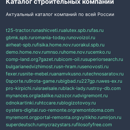
Каталог строительных компаний
Актуальный каталог компаний по всей России
t25-tractor.ru
nashicveti.ru
alutex.spb.ru
fas.ru
gbmk.spb.ru
romania-today.ru
novoizol.ru
airheat-spb.ru
fisika.home.nov.ru
orakul.spb.ru
demo.home.nov.ru
mnso.ru
home.nov.ru
cemko.ru
comp-land.org
7gazet.ru
bicom-oil.ru
superiorsearch.ru
bulgarianedvizhimost.ru
sn-hram.ru
senovosti.ru
fexer.ru
snite-mebel.ru
anamvkusno.ru
technosaratov.ru
0sporte.ru
9rota-game.ru
bigbad.ru
227gp.ru
wes-ex.ru
pro-kirpichi.ru
israelsale.ru
black-lady.ru
stroy-db.com
mynances.org
ladalike.ru
zozor.ru
dvigremont.ru
odnokartinki.ru
htccare.ru
blogizotovoy.ru
oysters-digital.ru
o-remonte.org
remontdoma.com
myremont.org
portal-remonta.org
vyitikho.ru
mirjon.ru
superdeutsch.ru
mycrazystars.ru
filosofyfree.com