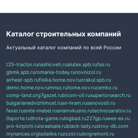
Каталог строительных компаний
Актуальный каталог компаний по всей России
t25-tractor.ru
nashicveti.ru
alutex.spb.ru
fas.ru
gbmk.spb.ru
romania-today.ru
novoizol.ru
airheat-spb.ru
fisika.home.nov.ru
orakul.spb.ru
demo.home.nov.ru
mnso.ru
home.nov.ru
cemko.ru
comp-land.org
7gazet.ru
bicom-oil.ru
superiorsearch.ru
bulgarianedvizhimost.ru
sn-hram.ru
senovosti.ru
fexer.ru
snite-mebel.ru
anamvkusno.ru
technosaratov.ru
0sporte.ru
9rota-game.ru
bigbad.ru
227gp.ru
wes-ex.ru
pro-kirpichi.ru
israelsale.ru
black-lady.ru
stroy-db.com
mynances.org
ladalike.ru
zozor.ru
dvigremont.ru