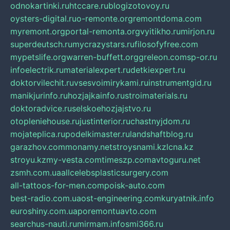
odnokartinki.ru
htccare.ru
blogizotovoy.ru
oysters-digital.ru
o-remonte.org
remontdoma.com
myremont.org
portal-remonta.org
vyitikho.ru
mirjon.ru
superdeutsch.ru
mycrazystars.ru
filosofyfree.com
mypetslife.org
warren-buffett.org
greleon.com
sp-or.ru
infoelectrik.ru
materialexpert.ru
detkiexpert.ru
doktorvilechit.ru
vsesvoimirykami.ru
instrumentgid.ru
manikjurinfo.ru
hozjajkainfo.ru
stroimaterials.ru
doktoradvice.ru
selskoehozjajstvo.ru
otopleniehouse.ru
justinterior.ru
chastnyjdom.ru
mojateplica.ru
podelkimaster.ru
landshaftblog.ru
garazhov.com
monamy.net
stroysnami.kz
lcna.kz
stroyu.kz
my-vesta.com
timeszp.com
avtoguru.net
zsmh.com.ua
allcelebsplasticsurgery.com
all-tattoos-for-men.com
poisk-auto.com
best-radio.com.ua
ost-engineering.com
kuryatnik.info
euroshiny.com.ua
poremontuavto.com
searchus-nauti.ru
mirmam.info
smi366.ru