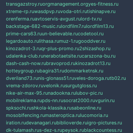
transgazstroy.ru
orgmanagement.org
yes-fitness.ru
xtreme-rp.ru
wasdpvp.ru
voda-otri.ru
tishinapve.ru
orenferma.ru
avtoservis-avgust.ru
lord-tv.ru
backstage-682-music.ru
lordfilm7.ru
lordfilm13.ru
prime-cars63.ru
un-believable.ru
codetool.ru
legardoauto.ru
lithasa.ru
muz-1.ru
gooddver.ru
kinozadrot-3.ru
qr-plus-promo.ru
2shizashop.ru
udalenka-club.ru
nerabotaetsite.ru
carszona-bu.ru
dash-cash-now.ru
bravoprod.ru
kinozadrot13.ru
hotteygroup.ru
bagira31.ru
dommarketnsk.ru
dveriland73.ru
nis-glonass51.ru
veles-doroga.ru
tb02.ru
vrema-zdorov.ru
velonik.ru
surgutgloss.ru
nike-air-max-95.ru
nadookna.ru
lubov-pic.ru
mobilreklama.ru
pds-nn.ru
socrat2000.ru
vgurin.ru
spksochi.ru
shkola-klassika.ru
sabeonline.ru
mosoblfencing.ru
masteroptica.ru
lucomoria.ru
iration.ru
devanagari.ru
biblioverde.ru
igro-pictures.ru
dk-tulamash.ru
s-dez-s.ru
peysok.ru
blackcountess.ru