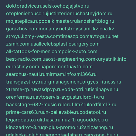
doktoradvice.ru
selskoehozjajstvo.ru
otopleniehouse.ru
justinterior.ru
chastnyjdom.ru
mojateplica.ru
podelkimaster.ru
landshaftblog.ru
garazhov.com
monamy.net
stroysnami.kz
lcna.kz
stroyu.kz
my-vesta.com
timeszp.com
avtoguru.net
zsmh.com.ua
allcelebsplasticsurgery.com
all-tattoos-for-men.com
poisk-auto.com
best-radio.com.ua
ost-engineering.com
kuryatnik.info
euroshiny.com.ua
poremontuavto.com
searchus-nauti.ru
mirmam.info
smi366.ru
transgazstroy.ru
orgmanagement.org
yes-fitness.ru
xtreme-rp.ru
wasdpvp.ru
voda-otri.ru
tishinapve.ru
orenferma.ru
avtoservis-avgust.ru
lord-tv.ru
backstage-682-music.ru
lordfilm7.ru
lordfilm13.ru
prime-cars63.ru
un-believable.ru
codetool.ru
legardoauto.ru
lithasa.ru
muz-1.ru
gooddver.ru
kinozadrot-3.ru
qr-plus-promo.ru
2shizashop.ru
udalenka-club.ru
nerabotaetsite.ru
carszona-bu.ru