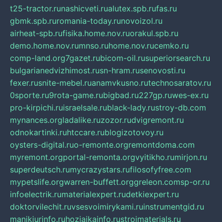
t25-tractor.ru
nashicveti.ru
alutex.spb.ru
fas.ru
gbmk.spb.ru
romania-today.ru
novoizol.ru
airheat-spb.ru
fisika.home.nov.ru
orakul.spb.ru
demo.home.nov.ru
mnso.ru
home.nov.ru
cemko.ru
comp-land.org
7gazet.ru
bicom-oil.ru
superiorsearch.ru
bulgarianedvizhimost.ru
sn-hram.ru
senovosti.ru
fexer.ru
snite-mebel.ru
anamvkusno.ru
technosaratov.ru
0sporte.ru
9rota-game.ru
bigbad.ru
227gp.ru
wes-ex.ru
pro-kirpichi.ru
israelsale.ru
black-lady.ru
stroy-db.com
mynances.org
ladalike.ru
zozor.ru
dvigremont.ru
odnokartinki.ru
htccare.ru
blogizotovoy.ru
oysters-digital.ru
o-remonte.org
remontdoma.com
myremont.org
portal-remonta.org
vyitikho.ru
mirjon.ru
superdeutsch.ru
mycrazystars.ru
filosofyfree.com
mypetslife.org
warren-buffett.org
greleon.com
sp-or.ru
infoelectrik.ru
materialexpert.ru
detkiexpert.ru
doktorvilechit.ru
vsesvoimirykami.ru
instrumentgid.ru
manikjurinfo.ru
hozjajkainfo.ru
stroimaterials.ru