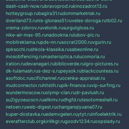
dash-cash-now.ru
bravoprod.ru
kinozadrot13.ru
hotteygroup.ru
bagira31.ru
dommarketnsk.ru
dveriland73.ru
nis-glonass51.ru
veles-doroga.ru
tb02.ru
vrema-zdorov.ru
velonik.ru
surgutgloss.ru
nike-air-max-95.ru
nadookna.ru
lubov-pic.ru
mobilreklama.ru
pds-nn.ru
socrat2000.ru
vgurin.ru
spksochi.ru
shkola-klassika.ru
sabeonline.ru
mosoblfencing.ru
masteroptica.ru
lucomoria.ru
iration.ru
devanagari.ru
biblioverde.ru
igro-pictures.ru
dk-tulamash.ru
s-dez-s.ru
peysok.ru
blackcountess.ru
asoftdoc.ru
scifichannel.ru
ocenka-appraisal.ru
mudconnector.ru
hitstih.ru
pik-finance.ru
vip-surfing.ru
wundermoscow.ru
olymp-clan.ru
dr-pavlush.ru
su2lgyoeucscn.ru
allkmv.ru
dhgfd.ru
tesotomeshell.ru
netoen.ru
web-digest.ru
changanqiyuana07.ru
kuper-dostavka.ru
edemvgelen.ru
ytyt.ru
infoelektrik.ru
everafterclub.org
kirillkgr.ru
goodv1234.ru
oopslady.ru