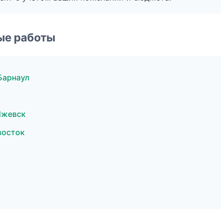
ые работы
Барнаул
Ижевск
восток