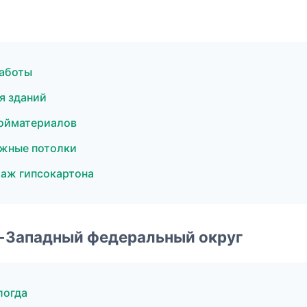
аботы
я зданий
ойматериалов
жные потолки
аж гипсокартона
о-Западный федеральный округ
логда