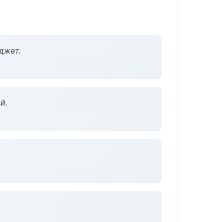
джет.
й.