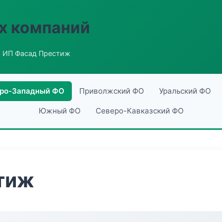
х компаний
 ИП Фасад Престиж
ро-Западный ФО
Приволжский ФО
Уральский ФО
Южный ФО
Северо-Кавказский ФО
тиж