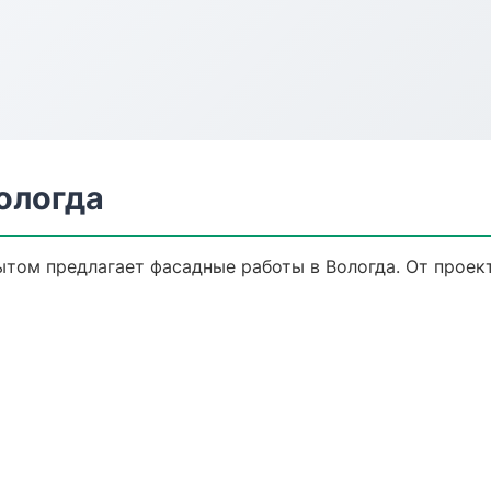
ологда
том предлагает фасадные работы в Вологда. От проект