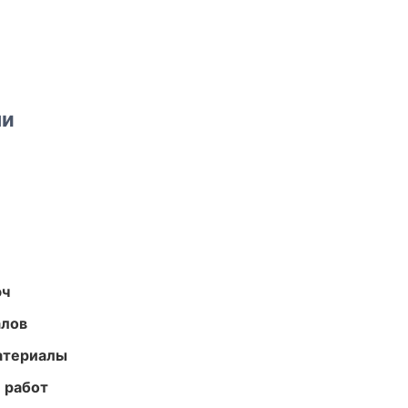
ми
юч
алов
атериалы
 работ