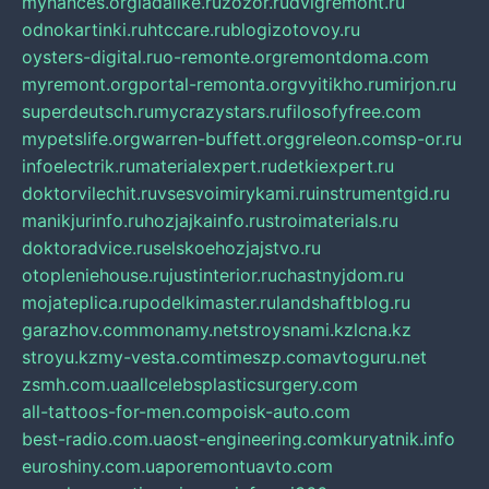
mynances.org
ladalike.ru
zozor.ru
dvigremont.ru
odnokartinki.ru
htccare.ru
blogizotovoy.ru
oysters-digital.ru
o-remonte.org
remontdoma.com
myremont.org
portal-remonta.org
vyitikho.ru
mirjon.ru
superdeutsch.ru
mycrazystars.ru
filosofyfree.com
mypetslife.org
warren-buffett.org
greleon.com
sp-or.ru
infoelectrik.ru
materialexpert.ru
detkiexpert.ru
doktorvilechit.ru
vsesvoimirykami.ru
instrumentgid.ru
manikjurinfo.ru
hozjajkainfo.ru
stroimaterials.ru
doktoradvice.ru
selskoehozjajstvo.ru
otopleniehouse.ru
justinterior.ru
chastnyjdom.ru
mojateplica.ru
podelkimaster.ru
landshaftblog.ru
garazhov.com
monamy.net
stroysnami.kz
lcna.kz
stroyu.kz
my-vesta.com
timeszp.com
avtoguru.net
zsmh.com.ua
allcelebsplasticsurgery.com
all-tattoos-for-men.com
poisk-auto.com
best-radio.com.ua
ost-engineering.com
kuryatnik.info
euroshiny.com.ua
poremontuavto.com