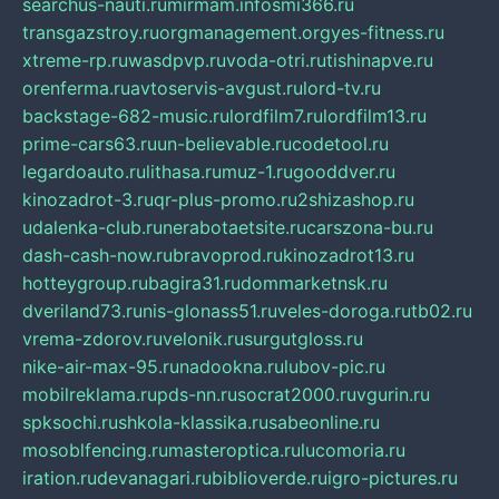
searchus-nauti.ru
mirmam.info
smi366.ru
transgazstroy.ru
orgmanagement.org
yes-fitness.ru
xtreme-rp.ru
wasdpvp.ru
voda-otri.ru
tishinapve.ru
orenferma.ru
avtoservis-avgust.ru
lord-tv.ru
backstage-682-music.ru
lordfilm7.ru
lordfilm13.ru
prime-cars63.ru
un-believable.ru
codetool.ru
legardoauto.ru
lithasa.ru
muz-1.ru
gooddver.ru
kinozadrot-3.ru
qr-plus-promo.ru
2shizashop.ru
udalenka-club.ru
nerabotaetsite.ru
carszona-bu.ru
dash-cash-now.ru
bravoprod.ru
kinozadrot13.ru
hotteygroup.ru
bagira31.ru
dommarketnsk.ru
dveriland73.ru
nis-glonass51.ru
veles-doroga.ru
tb02.ru
vrema-zdorov.ru
velonik.ru
surgutgloss.ru
nike-air-max-95.ru
nadookna.ru
lubov-pic.ru
mobilreklama.ru
pds-nn.ru
socrat2000.ru
vgurin.ru
spksochi.ru
shkola-klassika.ru
sabeonline.ru
mosoblfencing.ru
masteroptica.ru
lucomoria.ru
iration.ru
devanagari.ru
biblioverde.ru
igro-pictures.ru