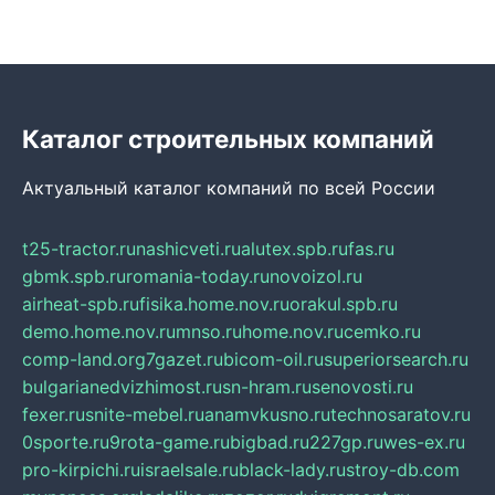
Каталог строительных компаний
Актуальный каталог компаний по всей России
t25-tractor.ru
nashicveti.ru
alutex.spb.ru
fas.ru
gbmk.spb.ru
romania-today.ru
novoizol.ru
airheat-spb.ru
fisika.home.nov.ru
orakul.spb.ru
demo.home.nov.ru
mnso.ru
home.nov.ru
cemko.ru
comp-land.org
7gazet.ru
bicom-oil.ru
superiorsearch.ru
bulgarianedvizhimost.ru
sn-hram.ru
senovosti.ru
fexer.ru
snite-mebel.ru
anamvkusno.ru
technosaratov.ru
0sporte.ru
9rota-game.ru
bigbad.ru
227gp.ru
wes-ex.ru
pro-kirpichi.ru
israelsale.ru
black-lady.ru
stroy-db.com