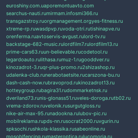
euroshiny.com.ua
poremontuavto.com
searchus-nauti.ru
mirmam.info
smi366.ru
transgazstroy.ru
orgmanagement.org
yes-fitness.ru
xtreme-rp.ru
wasdpvp.ru
voda-otri.ru
tishinapve.ru
orenferma.ru
avtoservis-avgust.ru
lord-tv.ru
backstage-682-music.ru
lordfilm7.ru
lordfilm13.ru
prime-cars63.ru
un-believable.ru
codetool.ru
legardoauto.ru
lithasa.ru
muz-1.ru
gooddver.ru
kinozadrot-3.ru
qr-plus-promo.ru
2shizashop.ru
udalenka-club.ru
nerabotaetsite.ru
carszona-bu.ru
dash-cash-now.ru
bravoprod.ru
kinozadrot13.ru
hotteygroup.ru
bagira31.ru
dommarketnsk.ru
dveriland73.ru
nis-glonass51.ru
veles-doroga.ru
tb02.ru
vrema-zdorov.ru
velonik.ru
surgutgloss.ru
nike-air-max-95.ru
nadookna.ru
lubov-pic.ru
mobilreklama.ru
pds-nn.ru
socrat2000.ru
vgurin.ru
spksochi.ru
shkola-klassika.ru
sabeonline.ru
mosoblfencing.ru
masteroptica.ru
lucomoria.ru