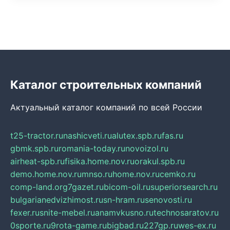
Каталог строительных компаний
Актуальный каталог компаний по всей России
t25-tractor.ru
nashicveti.ru
alutex.spb.ru
fas.ru
gbmk.spb.ru
romania-today.ru
novoizol.ru
airheat-spb.ru
fisika.home.nov.ru
orakul.spb.ru
demo.home.nov.ru
mnso.ru
home.nov.ru
cemko.ru
comp-land.org
7gazet.ru
bicom-oil.ru
superiorsearch.ru
bulgarianedvizhimost.ru
sn-hram.ru
senovosti.ru
fexer.ru
snite-mebel.ru
anamvkusno.ru
technosaratov.ru
0sporte.ru
9rota-game.ru
bigbad.ru
227gp.ru
wes-ex.ru