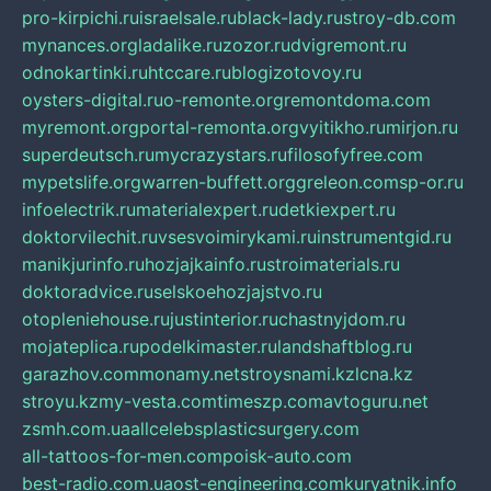
pro-kirpichi.ru
israelsale.ru
black-lady.ru
stroy-db.com
mynances.org
ladalike.ru
zozor.ru
dvigremont.ru
odnokartinki.ru
htccare.ru
blogizotovoy.ru
oysters-digital.ru
o-remonte.org
remontdoma.com
myremont.org
portal-remonta.org
vyitikho.ru
mirjon.ru
superdeutsch.ru
mycrazystars.ru
filosofyfree.com
mypetslife.org
warren-buffett.org
greleon.com
sp-or.ru
infoelectrik.ru
materialexpert.ru
detkiexpert.ru
doktorvilechit.ru
vsesvoimirykami.ru
instrumentgid.ru
manikjurinfo.ru
hozjajkainfo.ru
stroimaterials.ru
doktoradvice.ru
selskoehozjajstvo.ru
otopleniehouse.ru
justinterior.ru
chastnyjdom.ru
mojateplica.ru
podelkimaster.ru
landshaftblog.ru
garazhov.com
monamy.net
stroysnami.kz
lcna.kz
stroyu.kz
my-vesta.com
timeszp.com
avtoguru.net
zsmh.com.ua
allcelebsplasticsurgery.com
all-tattoos-for-men.com
poisk-auto.com
best-radio.com.ua
ost-engineering.com
kuryatnik.info