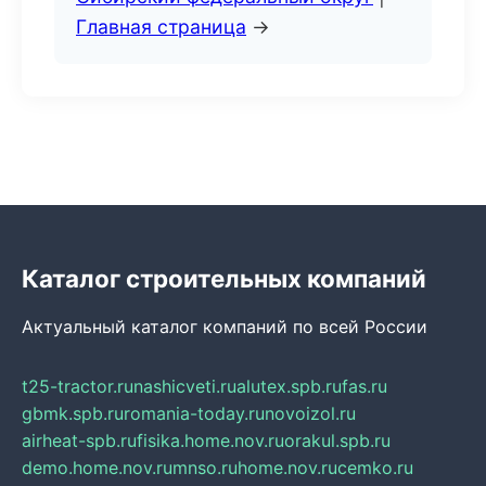
Главная страница
→
Каталог строительных компаний
Актуальный каталог компаний по всей России
t25-tractor.ru
nashicveti.ru
alutex.spb.ru
fas.ru
gbmk.spb.ru
romania-today.ru
novoizol.ru
airheat-spb.ru
fisika.home.nov.ru
orakul.spb.ru
demo.home.nov.ru
mnso.ru
home.nov.ru
cemko.ru