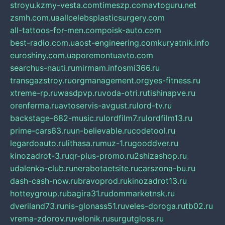
stroyu.kz
my-vesta.com
timeszp.com
avtoguru.net
zsmh.com.ua
allcelebsplasticsurgery.com
all-tattoos-for-men.com
poisk-auto.com
best-radio.com.ua
ost-engineering.com
kuryatnik.info
euroshiny.com.ua
poremontuavto.com
searchus-nauti.ru
mirmam.info
smi366.ru
transgazstroy.ru
orgmanagement.org
yes-fitness.ru
xtreme-rp.ru
wasdpvp.ru
voda-otri.ru
tishinapve.ru
orenferma.ru
avtoservis-avgust.ru
lord-tv.ru
backstage-682-music.ru
lordfilm7.ru
lordfilm13.ru
prime-cars63.ru
un-believable.ru
codetool.ru
legardoauto.ru
lithasa.ru
muz-1.ru
gooddver.ru
kinozadrot-3.ru
qr-plus-promo.ru
2shizashop.ru
udalenka-club.ru
nerabotaetsite.ru
carszona-bu.ru
dash-cash-now.ru
bravoprod.ru
kinozadrot13.ru
hotteygroup.ru
bagira31.ru
dommarketnsk.ru
dveriland73.ru
nis-glonass51.ru
veles-doroga.ru
tb02.ru
vrema-zdorov.ru
velonik.ru
surgutgloss.ru