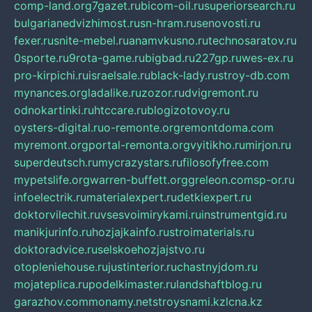
comp-land.org
7gazet.ru
bicom-oil.ru
superiorsearch.ru
bulgarianedvizhimost.ru
sn-hram.ru
senovosti.ru
fexer.ru
snite-mebel.ru
anamvkusno.ru
technosaratov.ru
0sporte.ru
9rota-game.ru
bigbad.ru
227gp.ru
wes-ex.ru
pro-kirpichi.ru
israelsale.ru
black-lady.ru
stroy-db.com
mynances.org
ladalike.ru
zozor.ru
dvigremont.ru
odnokartinki.ru
htccare.ru
blogizotovoy.ru
oysters-digital.ru
o-remonte.org
remontdoma.com
myremont.org
portal-remonta.org
vyitikho.ru
mirjon.ru
superdeutsch.ru
mycrazystars.ru
filosofyfree.com
mypetslife.org
warren-buffett.org
greleon.com
sp-or.ru
infoelectrik.ru
materialexpert.ru
detkiexpert.ru
doktorvilechit.ru
vsesvoimirykami.ru
instrumentgid.ru
manikjurinfo.ru
hozjajkainfo.ru
stroimaterials.ru
doktoradvice.ru
selskoehozjajstvo.ru
otopleniehouse.ru
justinterior.ru
chastnyjdom.ru
mojateplica.ru
podelkimaster.ru
landshaftblog.ru
garazhov.com
monamy.net
stroysnami.kz
lcna.kz