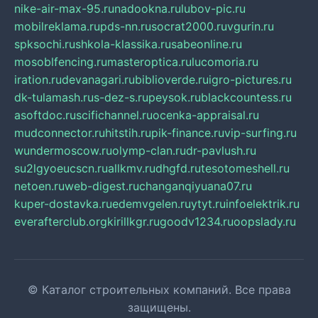
nike-air-max-95.ru
nadookna.ru
lubov-pic.ru
mobilreklama.ru
pds-nn.ru
socrat2000.ru
vgurin.ru
spksochi.ru
shkola-klassika.ru
sabeonline.ru
mosoblfencing.ru
masteroptica.ru
lucomoria.ru
iration.ru
devanagari.ru
biblioverde.ru
igro-pictures.ru
dk-tulamash.ru
s-dez-s.ru
peysok.ru
blackcountess.ru
asoftdoc.ru
scifichannel.ru
ocenka-appraisal.ru
mudconnector.ru
hitstih.ru
pik-finance.ru
vip-surfing.ru
wundermoscow.ru
olymp-clan.ru
dr-pavlush.ru
su2lgyoeucscn.ru
allkmv.ru
dhgfd.ru
tesotomeshell.ru
netoen.ru
web-digest.ru
changanqiyuana07.ru
kuper-dostavka.ru
edemvgelen.ru
ytyt.ru
infoelektrik.ru
everafterclub.org
kirillkgr.ru
goodv1234.ru
oopslady.ru
© Каталог строительных компаний. Все права
защищены.