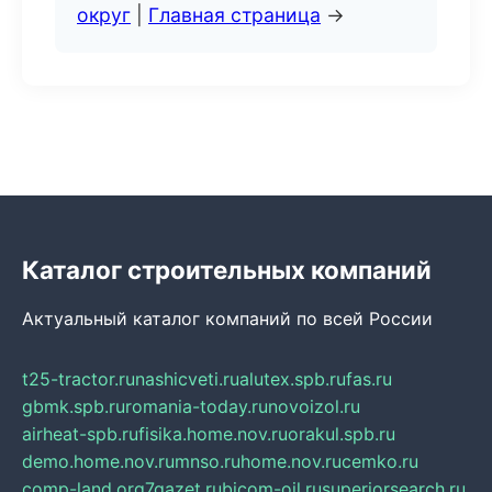
округ
|
Главная страница
→
Каталог строительных компаний
Актуальный каталог компаний по всей России
t25-tractor.ru
nashicveti.ru
alutex.spb.ru
fas.ru
gbmk.spb.ru
romania-today.ru
novoizol.ru
airheat-spb.ru
fisika.home.nov.ru
orakul.spb.ru
demo.home.nov.ru
mnso.ru
home.nov.ru
cemko.ru
comp-land.org
7gazet.ru
bicom-oil.ru
superiorsearch.ru