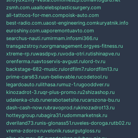
zsmh.com.ua
allcelebsplasticsurgery.com
all-tattoos-for-men.com
poisk-auto.com
best-radio.com.ua
ost-engineering.com
kuryatnik.info
euroshiny.com.ua
poremontuavto.com
searchus-nauti.ru
mirmam.info
smi366.ru
transgazstroy.ru
orgmanagement.org
yes-fitness.ru
xtreme-rp.ru
wasdpvp.ru
voda-otri.ru
tishinapve.ru
orenferma.ru
avtoservis-avgust.ru
lord-tv.ru
backstage-682-music.ru
lordfilm7.ru
lordfilm13.ru
prime-cars63.ru
un-believable.ru
codetool.ru
legardoauto.ru
lithasa.ru
muz-1.ru
gooddver.ru
kinozadrot-3.ru
qr-plus-promo.ru
2shizashop.ru
udalenka-club.ru
nerabotaetsite.ru
carszona-bu.ru
dash-cash-now.ru
bravoprod.ru
kinozadrot13.ru
hotteygroup.ru
bagira31.ru
dommarketnsk.ru
dveriland73.ru
nis-glonass51.ru
veles-doroga.ru
tb02.ru
vrema-zdorov.ru
velonik.ru
surgutgloss.ru