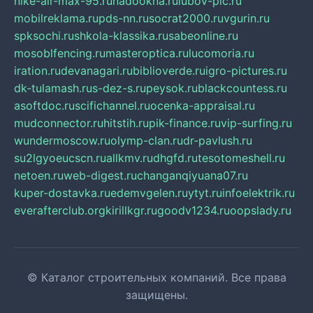
nike-air-max-95.ru
nadookna.ru
lubov-pic.ru
mobilreklama.ru
pds-nn.ru
socrat2000.ru
vgurin.ru
spksochi.ru
shkola-klassika.ru
sabeonline.ru
mosoblfencing.ru
masteroptica.ru
lucomoria.ru
iration.ru
devanagari.ru
biblioverde.ru
igro-pictures.ru
dk-tulamash.ru
s-dez-s.ru
peysok.ru
blackcountess.ru
asoftdoc.ru
scifichannel.ru
ocenka-appraisal.ru
mudconnector.ru
hitstih.ru
pik-finance.ru
vip-surfing.ru
wundermoscow.ru
olymp-clan.ru
dr-pavlush.ru
su2lgyoeucscn.ru
allkmv.ru
dhgfd.ru
tesotomeshell.ru
netoen.ru
web-digest.ru
changanqiyuana07.ru
kuper-dostavka.ru
edemvgelen.ru
ytyt.ru
infoelektrik.ru
everafterclub.org
kirillkgr.ru
goodv1234.ru
oopslady.ru
© Каталог строительных компаний. Все права
защищены.