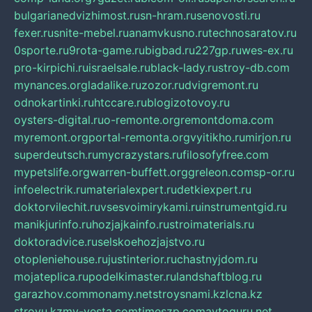
bulgarianedvizhimost.ru
sn-hram.ru
senovosti.ru
fexer.ru
snite-mebel.ru
anamvkusno.ru
technosaratov.ru
0sporte.ru
9rota-game.ru
bigbad.ru
227gp.ru
wes-ex.ru
pro-kirpichi.ru
israelsale.ru
black-lady.ru
stroy-db.com
mynances.org
ladalike.ru
zozor.ru
dvigremont.ru
odnokartinki.ru
htccare.ru
blogizotovoy.ru
oysters-digital.ru
o-remonte.org
remontdoma.com
myremont.org
portal-remonta.org
vyitikho.ru
mirjon.ru
superdeutsch.ru
mycrazystars.ru
filosofyfree.com
mypetslife.org
warren-buffett.org
greleon.com
sp-or.ru
infoelectrik.ru
materialexpert.ru
detkiexpert.ru
doktorvilechit.ru
vsesvoimirykami.ru
instrumentgid.ru
manikjurinfo.ru
hozjajkainfo.ru
stroimaterials.ru
doktoradvice.ru
selskoehozjajstvo.ru
otopleniehouse.ru
justinterior.ru
chastnyjdom.ru
mojateplica.ru
podelkimaster.ru
landshaftblog.ru
garazhov.com
monamy.net
stroysnami.kz
lcna.kz
stroyu.kz
my-vesta.com
timeszp.com
avtoguru.net