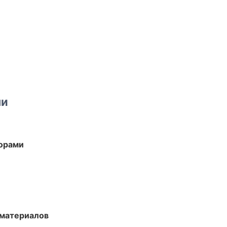
ми
торами
 материалов