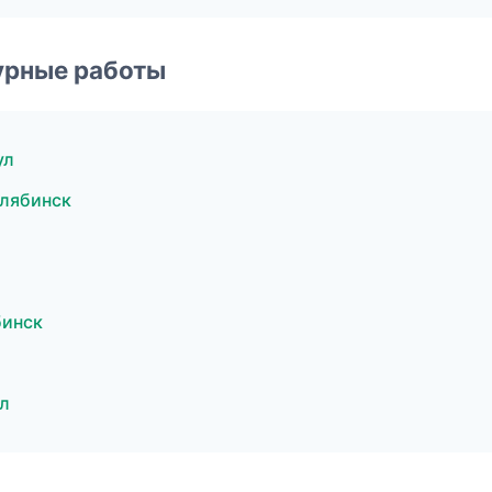
урные работы
ул
лябинск
бинск
л