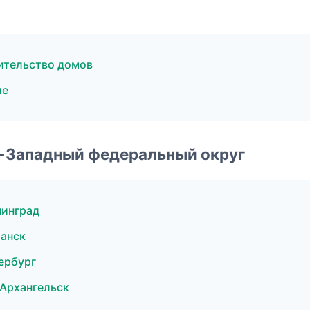
ительство домов
ие
о-Западный федеральный округ
нинград
анск
ербург
Архангельск