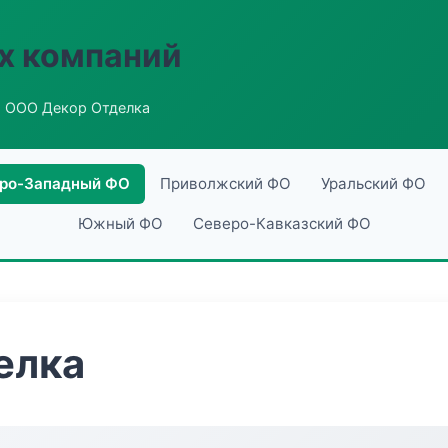
х компаний
 ООО Декор Отделка
ро-Западный ФО
Приволжский ФО
Уральский ФО
Южный ФО
Северо-Кавказский ФО
елка