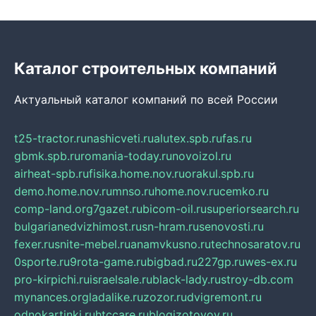
Каталог строительных компаний
Актуальный каталог компаний по всей России
t25-tractor.ru
nashicveti.ru
alutex.spb.ru
fas.ru
gbmk.spb.ru
romania-today.ru
novoizol.ru
airheat-spb.ru
fisika.home.nov.ru
orakul.spb.ru
demo.home.nov.ru
mnso.ru
home.nov.ru
cemko.ru
comp-land.org
7gazet.ru
bicom-oil.ru
superiorsearch.ru
bulgarianedvizhimost.ru
sn-hram.ru
senovosti.ru
fexer.ru
snite-mebel.ru
anamvkusno.ru
technosaratov.ru
0sporte.ru
9rota-game.ru
bigbad.ru
227gp.ru
wes-ex.ru
pro-kirpichi.ru
israelsale.ru
black-lady.ru
stroy-db.com
mynances.org
ladalike.ru
zozor.ru
dvigremont.ru
odnokartinki.ru
htccare.ru
blogizotovoy.ru