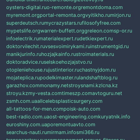
oysters-digital.ru
o-remonte.org
remontdoma.com
myremont.org
portal-remonta.org
vyitikho.ru
mirjon.ru
superdeutsch.ru
mycrazystars.ru
filosofyfree.com
mypetslife.org
warren-buffett.org
greleon.com
sp-or.ru
infoelectrik.ru
materialexpert.ru
detkiexpert.ru
doktorvilechit.ru
vsesvoimirykami.ru
instrumentgid.ru
manikjurinfo.ru
hozjajkainfo.ru
stroimaterials.ru
doktoradvice.ru
selskoehozjajstvo.ru
otopleniehouse.ru
justinterior.ru
chastnyjdom.ru
mojateplica.ru
podelkimaster.ru
landshaftblog.ru
garazhov.com
monamy.net
stroysnami.kz
lcna.kz
stroyu.kz
my-vesta.com
timeszp.com
avtoguru.net
zsmh.com.ua
allcelebsplasticsurgery.com
all-tattoos-for-men.com
poisk-auto.com
best-radio.com.ua
ost-engineering.com
kuryatnik.info
euroshiny.com.ua
poremontuavto.com
searchus-nauti.ru
mirmam.info
smi366.ru