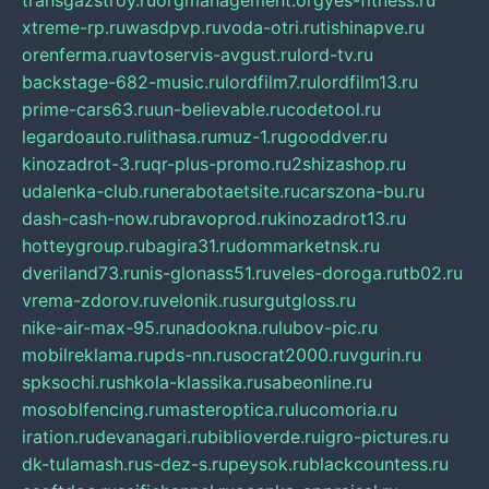
transgazstroy.ru
orgmanagement.org
yes-fitness.ru
xtreme-rp.ru
wasdpvp.ru
voda-otri.ru
tishinapve.ru
orenferma.ru
avtoservis-avgust.ru
lord-tv.ru
backstage-682-music.ru
lordfilm7.ru
lordfilm13.ru
prime-cars63.ru
un-believable.ru
codetool.ru
legardoauto.ru
lithasa.ru
muz-1.ru
gooddver.ru
kinozadrot-3.ru
qr-plus-promo.ru
2shizashop.ru
udalenka-club.ru
nerabotaetsite.ru
carszona-bu.ru
dash-cash-now.ru
bravoprod.ru
kinozadrot13.ru
hotteygroup.ru
bagira31.ru
dommarketnsk.ru
dveriland73.ru
nis-glonass51.ru
veles-doroga.ru
tb02.ru
vrema-zdorov.ru
velonik.ru
surgutgloss.ru
nike-air-max-95.ru
nadookna.ru
lubov-pic.ru
mobilreklama.ru
pds-nn.ru
socrat2000.ru
vgurin.ru
spksochi.ru
shkola-klassika.ru
sabeonline.ru
mosoblfencing.ru
masteroptica.ru
lucomoria.ru
iration.ru
devanagari.ru
biblioverde.ru
igro-pictures.ru
dk-tulamash.ru
s-dez-s.ru
peysok.ru
blackcountess.ru