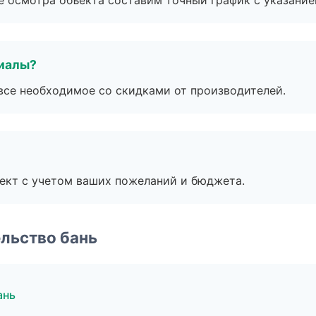
е осмотра объекта составим точный график с указание
риалы?
все необходимое со скидками от производителей.
ект с учетом ваших пожеланий и бюджета.
льство бань
ань