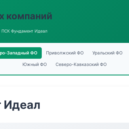
х компаний
 ПСК Фундамент Идеал
ро-Западный ФО
Приволжский ФО
Уральский ФО
Южный ФО
Северо-Кавказский ФО
 Идеал