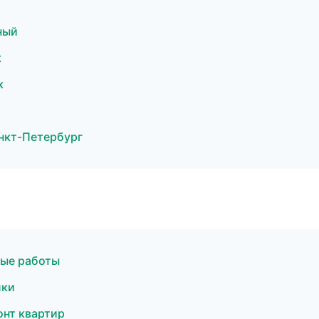
ный
к
к
нкт-Петербург
ные работы
лки
нт квартир