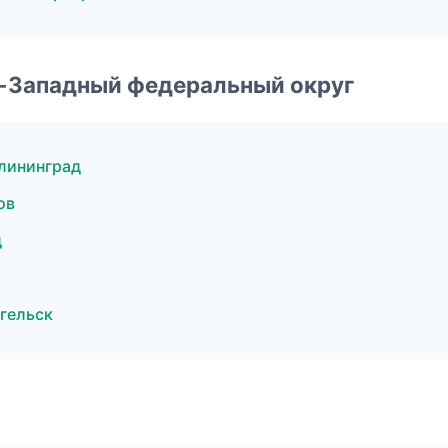
о-Западный федеральный округ
лининград
ов
д
гельск