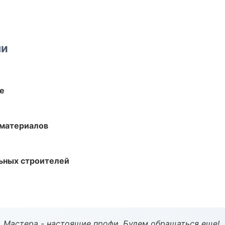
ми
те
 материалов
ьных строителей
. Мастера - настоящие профи. Будем обращаться еще!