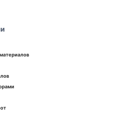
ми
 материалов
алов
торами
бот