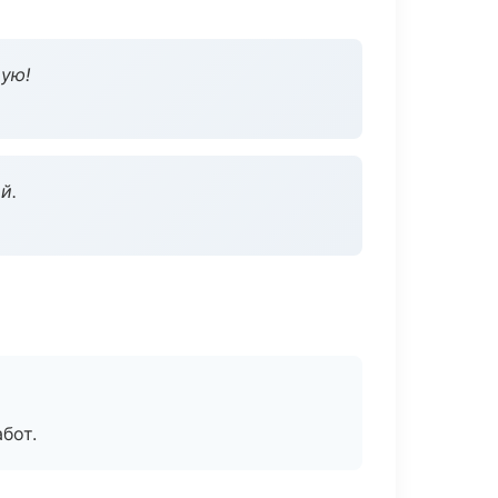
дую!
й.
бот.