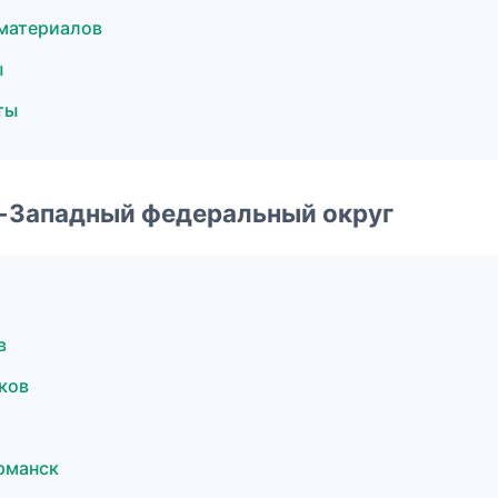
материалов
ы
ты
о-Западный федеральный округ
в
ков
рманск