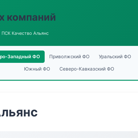
х компаний
 ПСК Качество Альянс
ро-Западный ФО
Приволжский ФО
Уральский ФО
Южный ФО
Северо-Кавказский ФО
Альянс