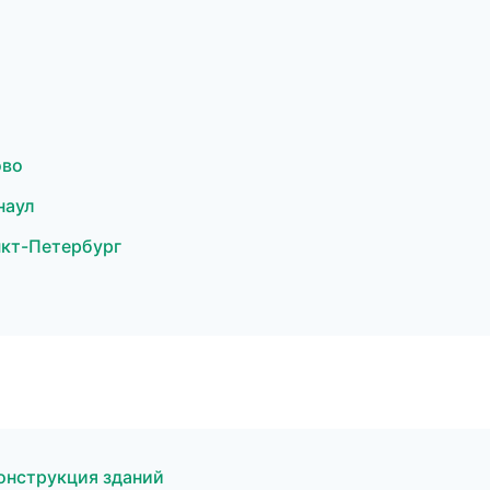
ово
наул
кт-Петербург
онструкция зданий