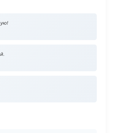
дую!
й.