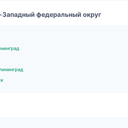
о-Западный федеральный округ
ининград
лининград
ск