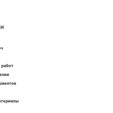
ми
юч
 работ
енки
ументов
атериалы