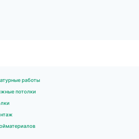
атурные работы
яжные потолки
олки
онтаж
ройматериалов