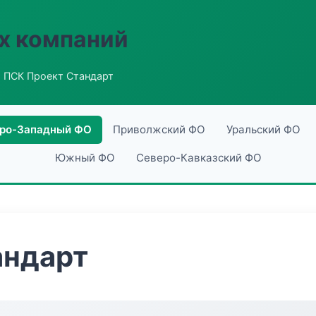
х компаний
 ПСК Проект Стандарт
ро-Западный ФО
Приволжский ФО
Уральский ФО
Южный ФО
Северо-Кавказский ФО
андарт