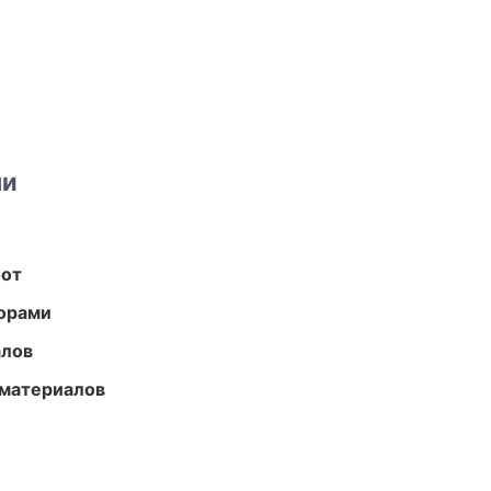
ми
бот
торами
алов
 материалов