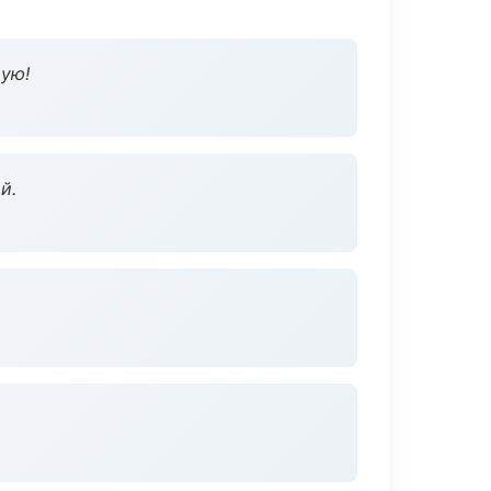
дую!
й.