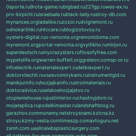
0sporte.ru
9rota-game.ru
bigbad.ru
227gp.ru
wes-ex.ru
pro-kirpichi.ru
israelsale.ru
black-lady.ru
stroy-db.com
mynances.org
ladalike.ru
zozor.ru
dvigremont.ru
odnokartinki.ru
htccare.ru
blogizotovoy.ru
oysters-digital.ru
o-remonte.org
remontdoma.com
myremont.org
portal-remonta.org
vyitikho.ru
mirjon.ru
superdeutsch.ru
mycrazystars.ru
filosofyfree.com
mypetslife.org
warren-buffett.org
greleon.com
sp-or.ru
infoelectrik.ru
materialexpert.ru
detkiexpert.ru
doktorvilechit.ru
vsesvoimirykami.ru
instrumentgid.ru
manikjurinfo.ru
hozjajkainfo.ru
stroimaterials.ru
doktoradvice.ru
selskoehozjajstvo.ru
otopleniehouse.ru
justinterior.ru
chastnyjdom.ru
mojateplica.ru
podelkimaster.ru
landshaftblog.ru
garazhov.com
monamy.net
stroysnami.kz
lcna.kz
stroyu.kz
my-vesta.com
timeszp.com
avtoguru.net
zsmh.com.ua
allcelebsplasticsurgery.com
all-tattoos-for-men.com
poisk-auto.com