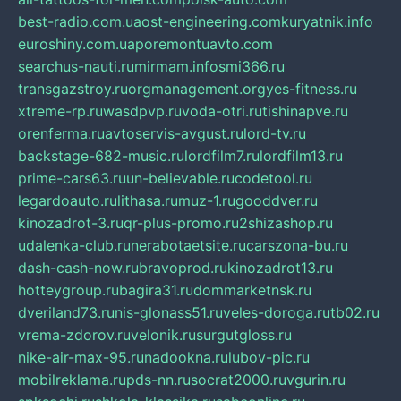
best-radio.com.ua
ost-engineering.com
kuryatnik.info
euroshiny.com.ua
poremontuavto.com
searchus-nauti.ru
mirmam.info
smi366.ru
transgazstroy.ru
orgmanagement.org
yes-fitness.ru
xtreme-rp.ru
wasdpvp.ru
voda-otri.ru
tishinapve.ru
orenferma.ru
avtoservis-avgust.ru
lord-tv.ru
backstage-682-music.ru
lordfilm7.ru
lordfilm13.ru
prime-cars63.ru
un-believable.ru
codetool.ru
legardoauto.ru
lithasa.ru
muz-1.ru
gooddver.ru
kinozadrot-3.ru
qr-plus-promo.ru
2shizashop.ru
udalenka-club.ru
nerabotaetsite.ru
carszona-bu.ru
dash-cash-now.ru
bravoprod.ru
kinozadrot13.ru
hotteygroup.ru
bagira31.ru
dommarketnsk.ru
dveriland73.ru
nis-glonass51.ru
veles-doroga.ru
tb02.ru
vrema-zdorov.ru
velonik.ru
surgutgloss.ru
nike-air-max-95.ru
nadookna.ru
lubov-pic.ru
mobilreklama.ru
pds-nn.ru
socrat2000.ru
vgurin.ru