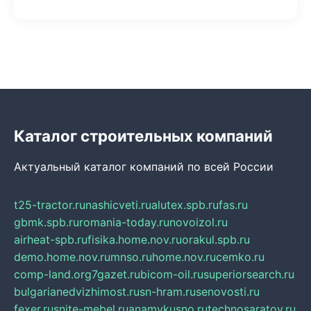
Каталог строительных компаний
Актуальный каталог компаний по всей России
t25-tractor.ru
nashicveti.ru
alutex.spb.ru
fas.ru
gbmk.spb.ru
romania-today.ru
novoizol.ru
airheat-spb.ru
fisika.home.nov.ru
orakul.spb.ru
demo.home.nov.ru
mnso.ru
home.nov.ru
cemko.ru
comp-land.org
7gazet.ru
bicom-oil.ru
superiorsearch.ru
bulgarianedvizhimost.ru
sn-hram.ru
senovosti.ru
fexer.ru
snite-mebel.ru
anamvkusno.ru
technosaratov.ru