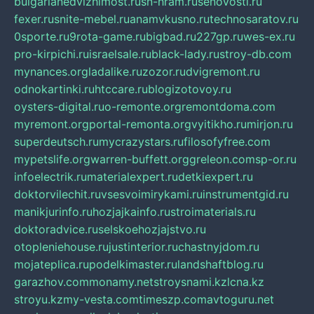
bulgarianedvizhimost.ru
sn-hram.ru
senovosti.ru
fexer.ru
snite-mebel.ru
anamvkusno.ru
technosaratov.ru
0sporte.ru
9rota-game.ru
bigbad.ru
227gp.ru
wes-ex.ru
pro-kirpichi.ru
israelsale.ru
black-lady.ru
stroy-db.com
mynances.org
ladalike.ru
zozor.ru
dvigremont.ru
odnokartinki.ru
htccare.ru
blogizotovoy.ru
oysters-digital.ru
o-remonte.org
remontdoma.com
myremont.org
portal-remonta.org
vyitikho.ru
mirjon.ru
superdeutsch.ru
mycrazystars.ru
filosofyfree.com
mypetslife.org
warren-buffett.org
greleon.com
sp-or.ru
infoelectrik.ru
materialexpert.ru
detkiexpert.ru
doktorvilechit.ru
vsesvoimirykami.ru
instrumentgid.ru
manikjurinfo.ru
hozjajkainfo.ru
stroimaterials.ru
doktoradvice.ru
selskoehozjajstvo.ru
otopleniehouse.ru
justinterior.ru
chastnyjdom.ru
mojateplica.ru
podelkimaster.ru
landshaftblog.ru
garazhov.com
monamy.net
stroysnami.kz
lcna.kz
stroyu.kz
my-vesta.com
timeszp.com
avtoguru.net