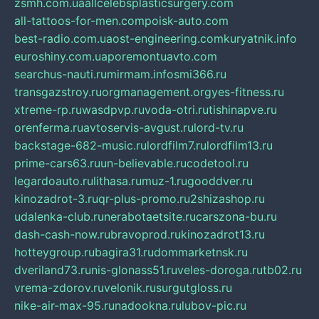
zsmh.com.ua
allcelebsplasticsurgery.com
all-tattoos-for-men.com
poisk-auto.com
best-radio.com.ua
ost-engineering.com
kuryatnik.info
euroshiny.com.ua
poremontuavto.com
searchus-nauti.ru
mirmam.info
smi366.ru
transgazstroy.ru
orgmanagement.org
yes-fitness.ru
xtreme-rp.ru
wasdpvp.ru
voda-otri.ru
tishinapve.ru
orenferma.ru
avtoservis-avgust.ru
lord-tv.ru
backstage-682-music.ru
lordfilm7.ru
lordfilm13.ru
prime-cars63.ru
un-believable.ru
codetool.ru
legardoauto.ru
lithasa.ru
muz-1.ru
gooddver.ru
kinozadrot-3.ru
qr-plus-promo.ru
2shizashop.ru
udalenka-club.ru
nerabotaetsite.ru
carszona-bu.ru
dash-cash-now.ru
bravoprod.ru
kinozadrot13.ru
hotteygroup.ru
bagira31.ru
dommarketnsk.ru
dveriland73.ru
nis-glonass51.ru
veles-doroga.ru
tb02.ru
vrema-zdorov.ru
velonik.ru
surgutgloss.ru
nike-air-max-95.ru
nadookna.ru
lubov-pic.ru