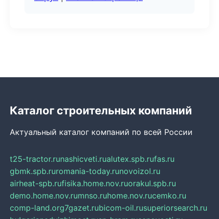
Каталог строительных компаний
Актуальный каталог компаний по всей России
t25-tractor.ru
nashicveti.ru
alutex.spb.ru
fas.ru
gbmk.spb.ru
romania-today.ru
novoizol.ru
airheat-spb.ru
fisika.home.nov.ru
orakul.spb.ru
demo.home.nov.ru
mnso.ru
home.nov.ru
cemko.ru
comp-land.org
7gazet.ru
bicom-oil.ru
superiorsearch.ru