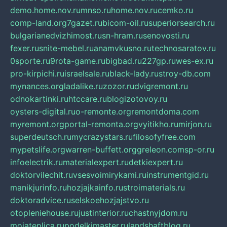
demo.home.nov.ru
mnso.ru
home.nov.ru
cemko.ru
comp-land.org
7gazet.ru
bicom-oil.ru
superiorsearch.ru
bulgarianedvizhimost.ru
sn-hram.ru
senovosti.ru
fexer.ru
snite-mebel.ru
anamvkusno.ru
technosaratov.ru
0sporte.ru
9rota-game.ru
bigbad.ru
227gp.ru
wes-ex.ru
pro-kirpichi.ru
israelsale.ru
black-lady.ru
stroy-db.com
mynances.org
ladalike.ru
zozor.ru
dvigremont.ru
odnokartinki.ru
htccare.ru
blogizotovoy.ru
oysters-digital.ru
o-remonte.org
remontdoma.com
myremont.org
portal-remonta.org
vyitikho.ru
mirjon.ru
superdeutsch.ru
mycrazystars.ru
filosofyfree.com
mypetslife.org
warren-buffett.org
greleon.com
sp-or.ru
infoelectrik.ru
materialexpert.ru
detkiexpert.ru
doktorvilechit.ru
vsesvoimirykami.ru
instrumentgid.ru
manikjurinfo.ru
hozjajkainfo.ru
stroimaterials.ru
doktoradvice.ru
selskoehozjajstvo.ru
otopleniehouse.ru
justinterior.ru
chastnyjdom.ru
mojateplica.ru
podelkimaster.ru
landshaftblog.ru