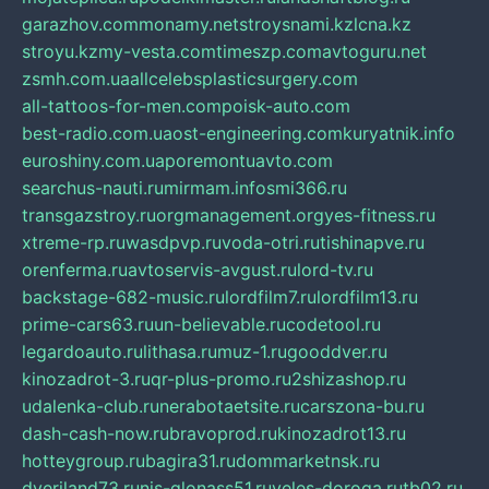
garazhov.com
monamy.net
stroysnami.kz
lcna.kz
stroyu.kz
my-vesta.com
timeszp.com
avtoguru.net
zsmh.com.ua
allcelebsplasticsurgery.com
all-tattoos-for-men.com
poisk-auto.com
best-radio.com.ua
ost-engineering.com
kuryatnik.info
euroshiny.com.ua
poremontuavto.com
searchus-nauti.ru
mirmam.info
smi366.ru
transgazstroy.ru
orgmanagement.org
yes-fitness.ru
xtreme-rp.ru
wasdpvp.ru
voda-otri.ru
tishinapve.ru
orenferma.ru
avtoservis-avgust.ru
lord-tv.ru
backstage-682-music.ru
lordfilm7.ru
lordfilm13.ru
prime-cars63.ru
un-believable.ru
codetool.ru
legardoauto.ru
lithasa.ru
muz-1.ru
gooddver.ru
kinozadrot-3.ru
qr-plus-promo.ru
2shizashop.ru
udalenka-club.ru
nerabotaetsite.ru
carszona-bu.ru
dash-cash-now.ru
bravoprod.ru
kinozadrot13.ru
hotteygroup.ru
bagira31.ru
dommarketnsk.ru
dveriland73.ru
nis-glonass51.ru
veles-doroga.ru
tb02.ru