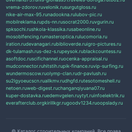
vrema-zdorov.ru
velonik.ru
surgutgloss.ru
nike-air-max-95.ru
nadookna.ru
lubov-pic.ru
mobilreklama.ru
pds-nn.ru
socrat2000.ru
vgurin.ru
spksochi.ru
shkola-klassika.ru
sabeonline.ru
mosoblfencing.ru
masteroptica.ru
lucomoria.ru
iration.ru
devanagari.ru
biblioverde.ru
igro-pictures.ru
dk-tulamash.ru
s-dez-s.ru
peysok.ru
blackcountess.ru
asoftdoc.ru
scifichannel.ru
ocenka-appraisal.ru
mudconnector.ru
hitstih.ru
pik-finance.ru
vip-surfing.ru
wundermoscow.ru
olymp-clan.ru
dr-pavlush.ru
su2lgyoeucscn.ru
allkmv.ru
dhgfd.ru
tesotomeshell.ru
netoen.ru
web-digest.ru
changanqiyuana07.ru
kuper-dostavka.ru
edemvgelen.ru
ytyt.ru
infoelektrik.ru
everafterclub.org
kirillkgr.ru
goodv1234.ru
oopslady.ru
© Каталог строительных компаний. Все права