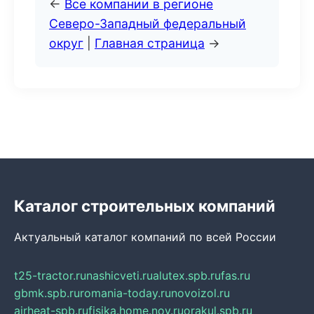
←
Все компании в регионе
Северо-Западный федеральный
округ
|
Главная страница
→
Каталог строительных компаний
Актуальный каталог компаний по всей России
t25-tractor.ru
nashicveti.ru
alutex.spb.ru
fas.ru
gbmk.spb.ru
romania-today.ru
novoizol.ru
airheat-spb.ru
fisika.home.nov.ru
orakul.spb.ru