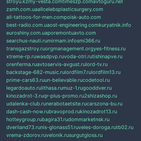
stroyu.kz
my-vesta.com
timeszp.com
avtoguru.net
zsmh.com.ua
allcelebsplasticsurgery.com
all-tattoos-for-men.com
poisk-auto.com
best-radio.com.ua
ost-engineering.com
kuryatnik.info
euroshiny.com.ua
poremontuavto.com
searchus-nauti.ru
mirmam.info
smi366.ru
transgazstroy.ru
orgmanagement.org
yes-fitness.ru
xtreme-rp.ru
wasdpvp.ru
voda-otri.ru
tishinapve.ru
orenferma.ru
avtoservis-avgust.ru
lord-tv.ru
backstage-682-music.ru
lordfilm7.ru
lordfilm13.ru
prime-cars63.ru
un-believable.ru
codetool.ru
legardoauto.ru
lithasa.ru
muz-1.ru
gooddver.ru
kinozadrot-3.ru
qr-plus-promo.ru
2shizashop.ru
udalenka-club.ru
nerabotaetsite.ru
carszona-bu.ru
dash-cash-now.ru
bravoprod.ru
kinozadrot13.ru
hotteygroup.ru
bagira31.ru
dommarketnsk.ru
dveriland73.ru
nis-glonass51.ru
veles-doroga.ru
tb02.ru
vrema-zdorov.ru
velonik.ru
surgutgloss.ru