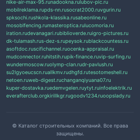
nike-air-max-95.ru
nadookna.ru
lubov-pic.ru
mobilreklama.ru
pds-nn.ru
socrat2000.ru
vgurin.ru
spksochi.ru
shkola-klassika.ru
sabeonline.ru
mosoblfencing.ru
masteroptica.ru
lucomoria.ru
iration.ru
devanagari.ru
biblioverde.ru
igro-pictures.ru
dk-tulamash.ru
s-dez-s.ru
peysok.ru
blackcountess.ru
asoftdoc.ru
scifichannel.ru
ocenka-appraisal.ru
mudconnector.ru
hitstih.ru
pik-finance.ru
vip-surfing.ru
wundermoscow.ru
olymp-clan.ru
dr-pavlush.ru
su2lgyoeucscn.ru
allkmv.ru
dhgfd.ru
tesotomeshell.ru
netoen.ru
web-digest.ru
changanqiyuana07.ru
kuper-dostavka.ru
edemvgelen.ru
ytyt.ru
infoelektrik.ru
everafterclub.org
kirillkgr.ru
goodv1234.ru
oopslady.ru
© Каталог строительных компаний. Все права
защищены.