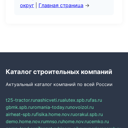
округ
|
Главная страница
→
Каталог строительных компаний
Актуальный каталог компаний по всей России
t25-tractor.ru
nashicveti.ru
alutex.spb.ru
fas.ru
gbmk.spb.ru
romania-today.ru
novoizol.ru
airheat-spb.ru
fisika.home.nov.ru
orakul.spb.ru
demo.home.nov.ru
mnso.ru
home.nov.ru
cemko.ru