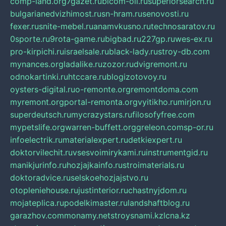
comp-land.org
7gazet.ru
bicom-oil.ru
superiorsearch.ru
bulgarianedvizhimost.ru
sn-hram.ru
senovosti.ru
fexer.ru
snite-mebel.ru
anamvkusno.ru
technosaratov.ru
0sporte.ru
9rota-game.ru
bigbad.ru
227gp.ru
wes-ex.ru
pro-kirpichi.ru
israelsale.ru
black-lady.ru
stroy-db.com
mynances.org
ladalike.ru
zozor.ru
dvigremont.ru
odnokartinki.ru
htccare.ru
blogizotovoy.ru
oysters-digital.ru
o-remonte.org
remontdoma.com
myremont.org
portal-remonta.org
vyitikho.ru
mirjon.ru
superdeutsch.ru
mycrazystars.ru
filosofyfree.com
mypetslife.org
warren-buffett.org
greleon.com
sp-or.ru
infoelectrik.ru
materialexpert.ru
detkiexpert.ru
doktorvilechit.ru
vsesvoimirykami.ru
instrumentgid.ru
manikjurinfo.ru
hozjajkainfo.ru
stroimaterials.ru
doktoradvice.ru
selskoehozjajstvo.ru
otopleniehouse.ru
justinterior.ru
chastnyjdom.ru
mojateplica.ru
podelkimaster.ru
landshaftblog.ru
garazhov.com
monamy.net
stroysnami.kz
lcna.kz