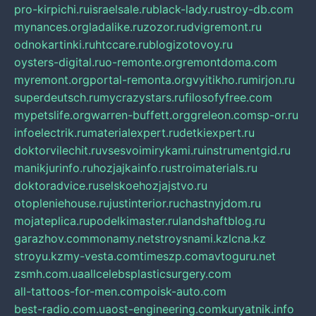
pro-kirpichi.ru
israelsale.ru
black-lady.ru
stroy-db.com
mynances.org
ladalike.ru
zozor.ru
dvigremont.ru
odnokartinki.ru
htccare.ru
blogizotovoy.ru
oysters-digital.ru
o-remonte.org
remontdoma.com
myremont.org
portal-remonta.org
vyitikho.ru
mirjon.ru
superdeutsch.ru
mycrazystars.ru
filosofyfree.com
mypetslife.org
warren-buffett.org
greleon.com
sp-or.ru
infoelectrik.ru
materialexpert.ru
detkiexpert.ru
doktorvilechit.ru
vsesvoimirykami.ru
instrumentgid.ru
manikjurinfo.ru
hozjajkainfo.ru
stroimaterials.ru
doktoradvice.ru
selskoehozjajstvo.ru
otopleniehouse.ru
justinterior.ru
chastnyjdom.ru
mojateplica.ru
podelkimaster.ru
landshaftblog.ru
garazhov.com
monamy.net
stroysnami.kz
lcna.kz
stroyu.kz
my-vesta.com
timeszp.com
avtoguru.net
zsmh.com.ua
allcelebsplasticsurgery.com
all-tattoos-for-men.com
poisk-auto.com
best-radio.com.ua
ost-engineering.com
kuryatnik.info