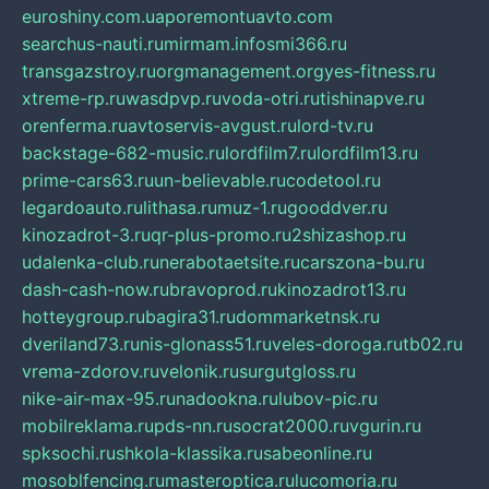
euroshiny.com.ua
poremontuavto.com
searchus-nauti.ru
mirmam.info
smi366.ru
transgazstroy.ru
orgmanagement.org
yes-fitness.ru
xtreme-rp.ru
wasdpvp.ru
voda-otri.ru
tishinapve.ru
orenferma.ru
avtoservis-avgust.ru
lord-tv.ru
backstage-682-music.ru
lordfilm7.ru
lordfilm13.ru
prime-cars63.ru
un-believable.ru
codetool.ru
legardoauto.ru
lithasa.ru
muz-1.ru
gooddver.ru
kinozadrot-3.ru
qr-plus-promo.ru
2shizashop.ru
udalenka-club.ru
nerabotaetsite.ru
carszona-bu.ru
dash-cash-now.ru
bravoprod.ru
kinozadrot13.ru
hotteygroup.ru
bagira31.ru
dommarketnsk.ru
dveriland73.ru
nis-glonass51.ru
veles-doroga.ru
tb02.ru
vrema-zdorov.ru
velonik.ru
surgutgloss.ru
nike-air-max-95.ru
nadookna.ru
lubov-pic.ru
mobilreklama.ru
pds-nn.ru
socrat2000.ru
vgurin.ru
spksochi.ru
shkola-klassika.ru
sabeonline.ru
mosoblfencing.ru
masteroptica.ru
lucomoria.ru