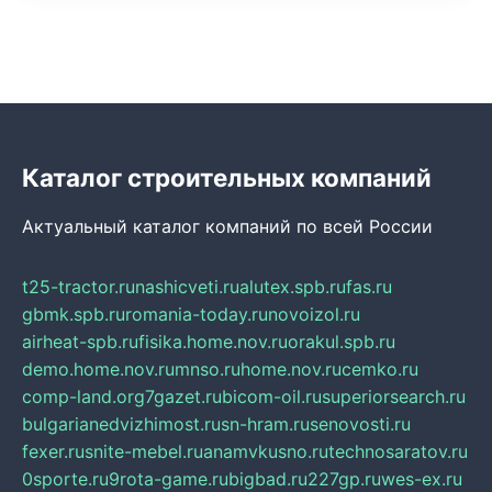
Каталог строительных компаний
Актуальный каталог компаний по всей России
t25-tractor.ru
nashicveti.ru
alutex.spb.ru
fas.ru
gbmk.spb.ru
romania-today.ru
novoizol.ru
airheat-spb.ru
fisika.home.nov.ru
orakul.spb.ru
demo.home.nov.ru
mnso.ru
home.nov.ru
cemko.ru
comp-land.org
7gazet.ru
bicom-oil.ru
superiorsearch.ru
bulgarianedvizhimost.ru
sn-hram.ru
senovosti.ru
fexer.ru
snite-mebel.ru
anamvkusno.ru
technosaratov.ru
0sporte.ru
9rota-game.ru
bigbad.ru
227gp.ru
wes-ex.ru