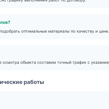
сно графику выполнения работ по договору.
алов?
подобрать оптимальные материалы по качеству и цене.
е осмотра объекта составим точный график с указание
ические работы