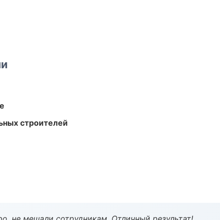
ми
те
ьных строителей
о, не мешали сотрудникам. Отличный результат!