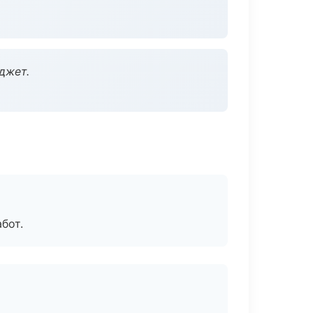
джет.
бот.