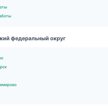
боты
работы
ский федеральный округ
во
рск
Кемерово