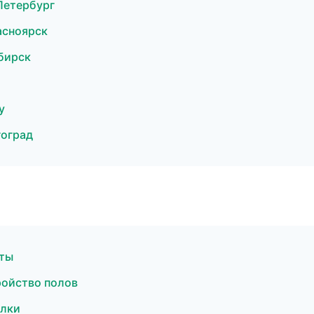
Петербург
асноярск
бирск
у
гоград
оты
ройство полов
олки