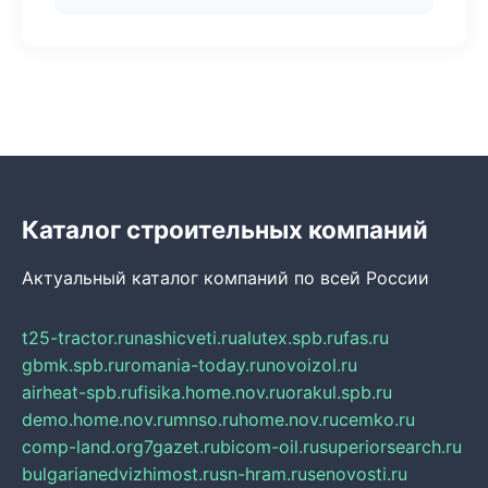
Каталог строительных компаний
Актуальный каталог компаний по всей России
t25-tractor.ru
nashicveti.ru
alutex.spb.ru
fas.ru
gbmk.spb.ru
romania-today.ru
novoizol.ru
airheat-spb.ru
fisika.home.nov.ru
orakul.spb.ru
demo.home.nov.ru
mnso.ru
home.nov.ru
cemko.ru
comp-land.org
7gazet.ru
bicom-oil.ru
superiorsearch.ru
bulgarianedvizhimost.ru
sn-hram.ru
senovosti.ru