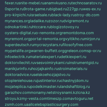
fexer.ru
snite-mebel.ru
anamvkusno.ru
technosaratov.ru
0sporte.ru
9rota-game.ru
bigbad.ru
227gp.ru
wes-ex.ru
pro-kirpichi.ru
israelsale.ru
black-lady.ru
stroy-db.com
mynances.org
ladalike.ru
zozor.ru
dvigremont.ru
odnokartinki.ru
htccare.ru
blogizotovoy.ru
oysters-digital.ru
o-remonte.org
remontdoma.com
myremont.org
portal-remonta.org
vyitikho.ru
mirjon.ru
superdeutsch.ru
mycrazystars.ru
filosofyfree.com
mypetslife.org
warren-buffett.org
greleon.com
sp-or.ru
infoelectrik.ru
materialexpert.ru
detkiexpert.ru
doktorvilechit.ru
vsesvoimirykami.ru
instrumentgid.ru
manikjurinfo.ru
hozjajkainfo.ru
stroimaterials.ru
doktoradvice.ru
selskoehozjajstvo.ru
otopleniehouse.ru
justinterior.ru
chastnyjdom.ru
mojateplica.ru
podelkimaster.ru
landshaftblog.ru
garazhov.com
monamy.net
stroysnami.kz
lcna.kz
stroyu.kz
my-vesta.com
timeszp.com
avtoguru.net
zsmh.com.ua
allcelebsplasticsurgery.com