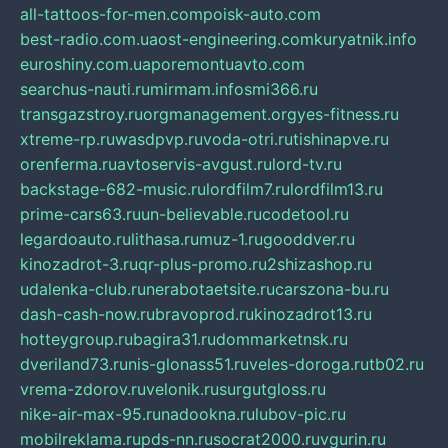
all-tattoos-for-men.com
poisk-auto.com
best-radio.com.ua
ost-engineering.com
kuryatnik.info
euroshiny.com.ua
poremontuavto.com
searchus-nauti.ru
mirmam.info
smi366.ru
transgazstroy.ru
orgmanagement.org
yes-fitness.ru
xtreme-rp.ru
wasdpvp.ru
voda-otri.ru
tishinapve.ru
orenferma.ru
avtoservis-avgust.ru
lord-tv.ru
backstage-682-music.ru
lordfilm7.ru
lordfilm13.ru
prime-cars63.ru
un-believable.ru
codetool.ru
legardoauto.ru
lithasa.ru
muz-1.ru
gooddver.ru
kinozadrot-3.ru
qr-plus-promo.ru
2shizashop.ru
udalenka-club.ru
nerabotaetsite.ru
carszona-bu.ru
dash-cash-now.ru
bravoprod.ru
kinozadrot13.ru
hotteygroup.ru
bagira31.ru
dommarketnsk.ru
dveriland73.ru
nis-glonass51.ru
veles-doroga.ru
tb02.ru
vrema-zdorov.ru
velonik.ru
surgutgloss.ru
nike-air-max-95.ru
nadookna.ru
lubov-pic.ru
mobilreklama.ru
pds-nn.ru
socrat2000.ru
vgurin.ru