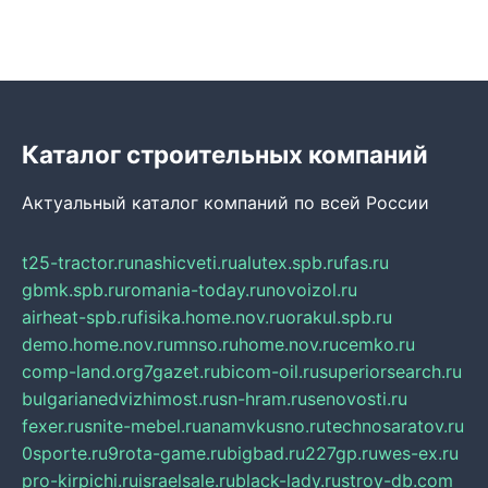
Каталог строительных компаний
Актуальный каталог компаний по всей России
t25-tractor.ru
nashicveti.ru
alutex.spb.ru
fas.ru
gbmk.spb.ru
romania-today.ru
novoizol.ru
airheat-spb.ru
fisika.home.nov.ru
orakul.spb.ru
demo.home.nov.ru
mnso.ru
home.nov.ru
cemko.ru
comp-land.org
7gazet.ru
bicom-oil.ru
superiorsearch.ru
bulgarianedvizhimost.ru
sn-hram.ru
senovosti.ru
fexer.ru
snite-mebel.ru
anamvkusno.ru
technosaratov.ru
0sporte.ru
9rota-game.ru
bigbad.ru
227gp.ru
wes-ex.ru
pro-kirpichi.ru
israelsale.ru
black-lady.ru
stroy-db.com