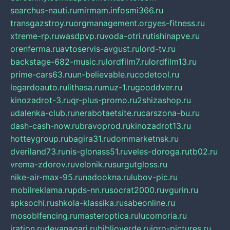
searchus-nauti.ru
mirmam.info
smi366.ru
transgazstroy.ru
orgmanagement.org
yes-fitness.ru
xtreme-rp.ru
wasdpvp.ru
voda-otri.ru
tishinapve.ru
orenferma.ru
avtoservis-avgust.ru
lord-tv.ru
backstage-682-music.ru
lordfilm7.ru
lordfilm13.ru
prime-cars63.ru
un-believable.ru
codetool.ru
legardoauto.ru
lithasa.ru
muz-1.ru
gooddver.ru
kinozadrot-3.ru
qr-plus-promo.ru
2shizashop.ru
udalenka-club.ru
nerabotaetsite.ru
carszona-bu.ru
dash-cash-now.ru
bravoprod.ru
kinozadrot13.ru
hotteygroup.ru
bagira31.ru
dommarketnsk.ru
dveriland73.ru
nis-glonass51.ru
veles-doroga.ru
tb02.ru
vrema-zdorov.ru
velonik.ru
surgutgloss.ru
nike-air-max-95.ru
nadookna.ru
lubov-pic.ru
mobilreklama.ru
pds-nn.ru
socrat2000.ru
vgurin.ru
spksochi.ru
shkola-klassika.ru
sabeonline.ru
mosoblfencing.ru
masteroptica.ru
lucomoria.ru
iration.ru
devanagari.ru
biblioverde.ru
igro-pictures.ru