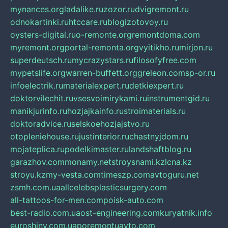
mynances.org
ladalike.ru
zozor.ru
dvigremont.ru
odnokartinki.ru
htccare.ru
blogizotovoy.ru
oysters-digital.ru
o-remonte.org
remontdoma.com
myremont.org
portal-remonta.org
vyitikho.ru
mirjon.ru
superdeutsch.ru
mycrazystars.ru
filosofyfree.com
mypetslife.org
warren-buffett.org
greleon.com
sp-or.ru
infoelectrik.ru
materialexpert.ru
detkiexpert.ru
doktorvilechit.ru
vsesvoimirykami.ru
instrumentgid.ru
manikjurinfo.ru
hozjajkainfo.ru
stroimaterials.ru
doktoradvice.ru
selskoehozjajstvo.ru
otopleniehouse.ru
justinterior.ru
chastnyjdom.ru
mojateplica.ru
podelkimaster.ru
landshaftblog.ru
garazhov.com
monamy.net
stroysnami.kz
lcna.kz
stroyu.kz
my-vesta.com
timeszp.com
avtoguru.net
zsmh.com.ua
allcelebsplasticsurgery.com
all-tattoos-for-men.com
poisk-auto.com
best-radio.com.ua
ost-engineering.com
kuryatnik.info
euroshiny.com.ua
poremontuavto.com