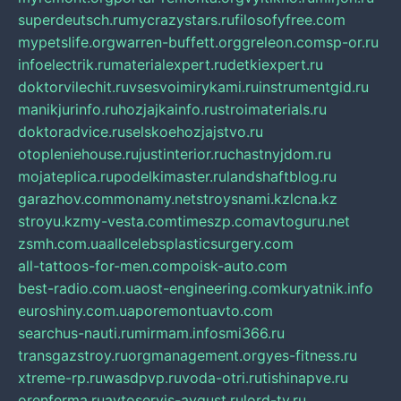
superdeutsch.ru
mycrazystars.ru
filosofyfree.com
mypetslife.org
warren-buffett.org
greleon.com
sp-or.ru
infoelectrik.ru
materialexpert.ru
detkiexpert.ru
doktorvilechit.ru
vsesvoimirykami.ru
instrumentgid.ru
manikjurinfo.ru
hozjajkainfo.ru
stroimaterials.ru
doktoradvice.ru
selskoehozjajstvo.ru
otopleniehouse.ru
justinterior.ru
chastnyjdom.ru
mojateplica.ru
podelkimaster.ru
landshaftblog.ru
garazhov.com
monamy.net
stroysnami.kz
lcna.kz
stroyu.kz
my-vesta.com
timeszp.com
avtoguru.net
zsmh.com.ua
allcelebsplasticsurgery.com
all-tattoos-for-men.com
poisk-auto.com
best-radio.com.ua
ost-engineering.com
kuryatnik.info
euroshiny.com.ua
poremontuavto.com
searchus-nauti.ru
mirmam.info
smi366.ru
transgazstroy.ru
orgmanagement.org
yes-fitness.ru
xtreme-rp.ru
wasdpvp.ru
voda-otri.ru
tishinapve.ru
orenferma.ru
avtoservis-avgust.ru
lord-tv.ru