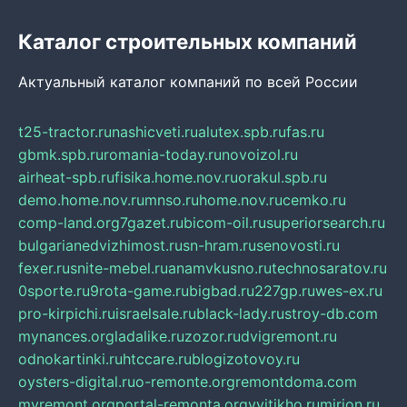
Каталог строительных компаний
Актуальный каталог компаний по всей России
t25-tractor.ru
nashicveti.ru
alutex.spb.ru
fas.ru
gbmk.spb.ru
romania-today.ru
novoizol.ru
airheat-spb.ru
fisika.home.nov.ru
orakul.spb.ru
demo.home.nov.ru
mnso.ru
home.nov.ru
cemko.ru
comp-land.org
7gazet.ru
bicom-oil.ru
superiorsearch.ru
bulgarianedvizhimost.ru
sn-hram.ru
senovosti.ru
fexer.ru
snite-mebel.ru
anamvkusno.ru
technosaratov.ru
0sporte.ru
9rota-game.ru
bigbad.ru
227gp.ru
wes-ex.ru
pro-kirpichi.ru
israelsale.ru
black-lady.ru
stroy-db.com
mynances.org
ladalike.ru
zozor.ru
dvigremont.ru
odnokartinki.ru
htccare.ru
blogizotovoy.ru
oysters-digital.ru
o-remonte.org
remontdoma.com
myremont.org
portal-remonta.org
vyitikho.ru
mirjon.ru