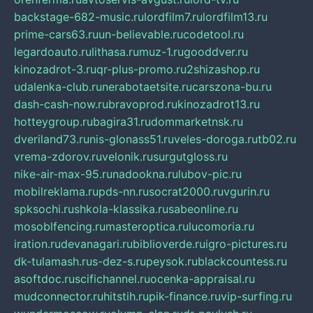
backstage-682-music.ru
lordfilm7.ru
lordfilm13.ru
prime-cars63.ru
un-believable.ru
codetool.ru
legardoauto.ru
lithasa.ru
muz-1.ru
gooddver.ru
kinozadrot-3.ru
qr-plus-promo.ru
2shizashop.ru
udalenka-club.ru
nerabotaetsite.ru
carszona-bu.ru
dash-cash-now.ru
bravoprod.ru
kinozadrot13.ru
hotteygroup.ru
bagira31.ru
dommarketnsk.ru
dveriland73.ru
nis-glonass51.ru
veles-doroga.ru
tb02.ru
vrema-zdorov.ru
velonik.ru
surgutgloss.ru
nike-air-max-95.ru
nadookna.ru
lubov-pic.ru
mobilreklama.ru
pds-nn.ru
socrat2000.ru
vgurin.ru
spksochi.ru
shkola-klassika.ru
sabeonline.ru
mosoblfencing.ru
masteroptica.ru
lucomoria.ru
iration.ru
devanagari.ru
biblioverde.ru
igro-pictures.ru
dk-tulamash.ru
s-dez-s.ru
peysok.ru
blackcountess.ru
asoftdoc.ru
scifichannel.ru
ocenka-appraisal.ru
mudconnector.ru
hitstih.ru
pik-finance.ru
vip-surfing.ru