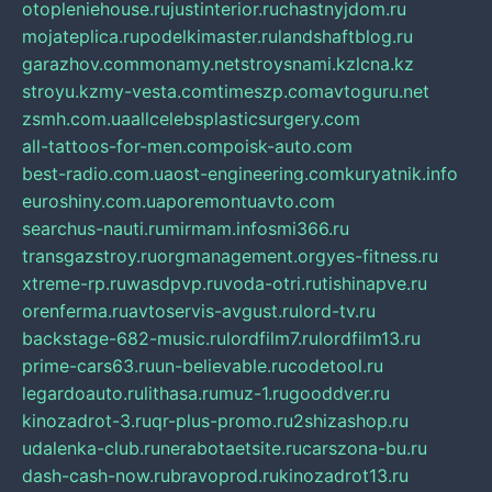
otopleniehouse.ru
justinterior.ru
chastnyjdom.ru
mojateplica.ru
podelkimaster.ru
landshaftblog.ru
garazhov.com
monamy.net
stroysnami.kz
lcna.kz
stroyu.kz
my-vesta.com
timeszp.com
avtoguru.net
zsmh.com.ua
allcelebsplasticsurgery.com
all-tattoos-for-men.com
poisk-auto.com
best-radio.com.ua
ost-engineering.com
kuryatnik.info
euroshiny.com.ua
poremontuavto.com
searchus-nauti.ru
mirmam.info
smi366.ru
transgazstroy.ru
orgmanagement.org
yes-fitness.ru
xtreme-rp.ru
wasdpvp.ru
voda-otri.ru
tishinapve.ru
orenferma.ru
avtoservis-avgust.ru
lord-tv.ru
backstage-682-music.ru
lordfilm7.ru
lordfilm13.ru
prime-cars63.ru
un-believable.ru
codetool.ru
legardoauto.ru
lithasa.ru
muz-1.ru
gooddver.ru
kinozadrot-3.ru
qr-plus-promo.ru
2shizashop.ru
udalenka-club.ru
nerabotaetsite.ru
carszona-bu.ru
dash-cash-now.ru
bravoprod.ru
kinozadrot13.ru