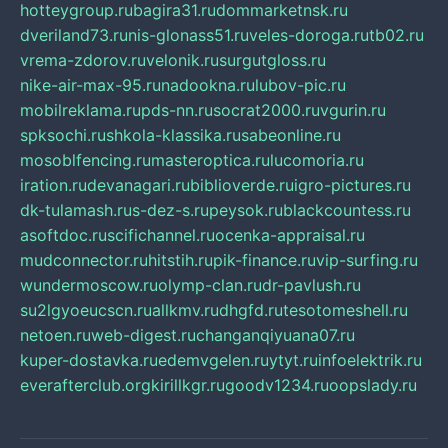
hotteygroup.ru
bagira31.ru
dommarketnsk.ru
dveriland73.ru
nis-glonass51.ru
veles-doroga.ru
tb02.ru
vrema-zdorov.ru
velonik.ru
surgutgloss.ru
nike-air-max-95.ru
nadookna.ru
lubov-pic.ru
mobilreklama.ru
pds-nn.ru
socrat2000.ru
vgurin.ru
spksochi.ru
shkola-klassika.ru
sabeonline.ru
mosoblfencing.ru
masteroptica.ru
lucomoria.ru
iration.ru
devanagari.ru
biblioverde.ru
igro-pictures.ru
dk-tulamash.ru
s-dez-s.ru
peysok.ru
blackcountess.ru
asoftdoc.ru
scifichannel.ru
ocenka-appraisal.ru
mudconnector.ru
hitstih.ru
pik-finance.ru
vip-surfing.ru
wundermoscow.ru
olymp-clan.ru
dr-pavlush.ru
su2lgyoeucscn.ru
allkmv.ru
dhgfd.ru
tesotomeshell.ru
netoen.ru
web-digest.ru
changanqiyuana07.ru
kuper-dostavka.ru
edemvgelen.ru
ytyt.ru
infoelektrik.ru
everafterclub.org
kirillkgr.ru
goodv1234.ru
oopslady.ru