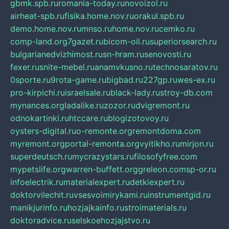
gbmk.spb.ru
romania-today.ru
novoizol.ru
airheat-spb.ru
fisika.home.nov.ru
orakul.spb.ru
demo.home.nov.ru
mnso.ru
home.nov.ru
cemko.ru
comp-land.org
7gazet.ru
bicom-oil.ru
superiorsearch.ru
bulgarianedvizhimost.ru
sn-hram.ru
senovosti.ru
fexer.ru
snite-mebel.ru
anamvkusno.ru
technosaratov.ru
0sporte.ru
9rota-game.ru
bigbad.ru
227gp.ru
wes-ex.ru
pro-kirpichi.ru
israelsale.ru
black-lady.ru
stroy-db.com
mynances.org
ladalike.ru
zozor.ru
dvigremont.ru
odnokartinki.ru
htccare.ru
blogizotovoy.ru
oysters-digital.ru
o-remonte.org
remontdoma.com
myremont.org
portal-remonta.org
vyitikho.ru
mirjon.ru
superdeutsch.ru
mycrazystars.ru
filosofyfree.com
mypetslife.org
warren-buffett.org
greleon.com
sp-or.ru
infoelectrik.ru
materialexpert.ru
detkiexpert.ru
doktorvilechit.ru
vsesvoimirykami.ru
instrumentgid.ru
manikjurinfo.ru
hozjajkainfo.ru
stroimaterials.ru
doktoradvice.ru
selskoehozjajstvo.ru