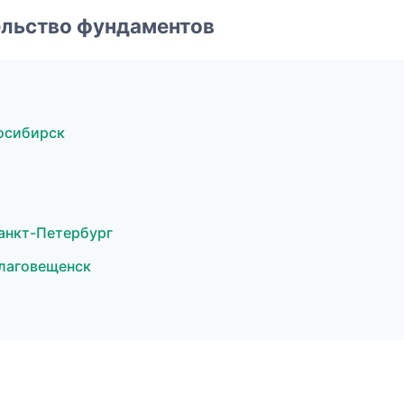
ельство фундаментов
осибирск
анкт-Петербург
лаговещенск