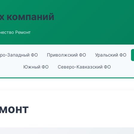
х компаний
чество Ремонт
ро-Западный ФО
Приволжский ФО
Уральский ФО
Южный ФО
Северо-Кавказский ФО
емонт