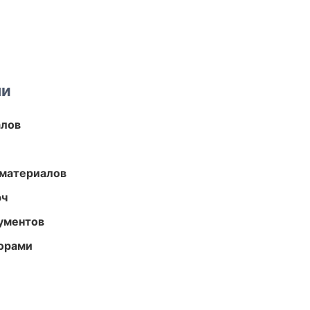
ми
алов
 материалов
юч
ументов
торами