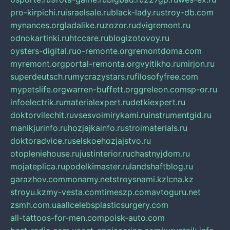
pro-kirpichi.ru
israelsale.ru
black-lady.ru
stroy-db.com
mynances.org
ladalike.ru
zozor.ru
dvigremont.ru
odnokartinki.ru
htccare.ru
blogizotovoy.ru
oysters-digital.ru
o-remonte.org
remontdoma.com
myremont.org
portal-remonta.org
vyitikho.ru
mirjon.ru
superdeutsch.ru
mycrazystars.ru
filosofyfree.com
mypetslife.org
warren-buffett.org
greleon.com
sp-or.ru
infoelectrik.ru
materialexpert.ru
detkiexpert.ru
doktorvilechit.ru
vsesvoimirykami.ru
instrumentgid.ru
manikjurinfo.ru
hozjajkainfo.ru
stroimaterials.ru
doktoradvice.ru
selskoehozjajstvo.ru
otopleniehouse.ru
justinterior.ru
chastnyjdom.ru
mojateplica.ru
podelkimaster.ru
landshaftblog.ru
garazhov.com
monamy.net
stroysnami.kz
lcna.kz
stroyu.kz
my-vesta.com
timeszp.com
avtoguru.net
zsmh.com.ua
allcelebsplasticsurgery.com
all-tattoos-for-men.com
poisk-auto.com