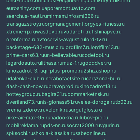
best-radio.com.ua
ost-engineering.com
kuryatnik.info
euroshiny.com.ua
poremontuavto.com
searchus-nauti.ru
mirmam.info
smi366.ru
transgazstroy.ru
orgmanagement.org
yes-fitness.ru
xtreme-rp.ru
wasdpvp.ru
voda-otri.ru
tishinapve.ru
orenferma.ru
avtoservis-avgust.ru
lord-tv.ru
backstage-682-music.ru
lordfilm7.ru
lordfilm13.ru
prime-cars63.ru
un-believable.ru
codetool.ru
legardoauto.ru
lithasa.ru
muz-1.ru
gooddver.ru
kinozadrot-3.ru
qr-plus-promo.ru
2shizashop.ru
udalenka-club.ru
nerabotaetsite.ru
carszona-bu.ru
dash-cash-now.ru
bravoprod.ru
kinozadrot13.ru
hotteygroup.ru
bagira31.ru
dommarketnsk.ru
dveriland73.ru
nis-glonass51.ru
veles-doroga.ru
tb02.ru
vrema-zdorov.ru
velonik.ru
surgutgloss.ru
nike-air-max-95.ru
nadookna.ru
lubov-pic.ru
mobilreklama.ru
pds-nn.ru
socrat2000.ru
vgurin.ru
spksochi.ru
shkola-klassika.ru
sabeonline.ru