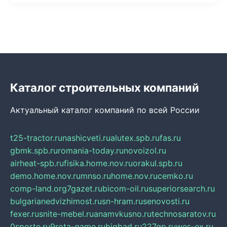
Каталог строительных компаний
Актуальный каталог компаний по всей России
t25-tractor.ru
nashicveti.ru
alutex.spb.ru
fas.ru
gbmk.spb.ru
romania-today.ru
novoizol.ru
airheat-spb.ru
fisika.home.nov.ru
orakul.spb.ru
demo.home.nov.ru
mnso.ru
home.nov.ru
cemko.ru
comp-land.org
7gazet.ru
bicom-oil.ru
superiorsearch.ru
bulgarianedvizhimost.ru
sn-hram.ru
senovosti.ru
fexer.ru
snite-mebel.ru
anamvkusno.ru
technosaratov.ru
0sporte.ru
9rota-game.ru
bigbad.ru
227gp.ru
wes-ex.ru